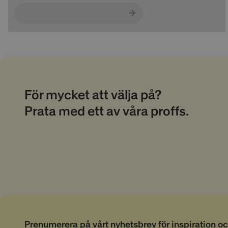
Provider
/
Namn
Namn
_ga_LS320E74CM
Domän
__Secure-ROLLOU
_ga
bcookie
Google
LLC
.alpresor.
_fbp
test_cookie
För mycket att välja på?
Prata med ett av våra proffs.
lidc
MUID
_gcl_au
_uetsid
Prenumerera på vårt nyhetsbrev för inspiration o