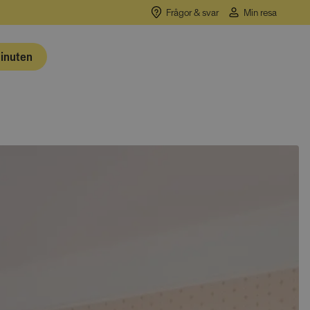
Frågor & svar
Min resa
minuten