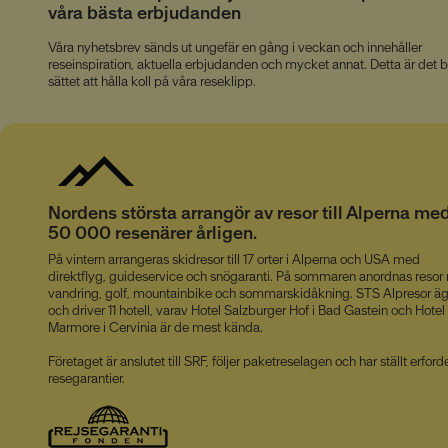
våra bästa erbjudanden
_uetvid
Våra nyhetsbrev sänds ut ungefär en gång i veckan och innehåller
reseinspiration, aktuella erbjudanden och mycket annat. Detta är det 
IDE
sättet att hålla koll på våra reseklipp.
YSC
VISITOR_INFO1_LIV
Nordens största arrangör av resor till Alperna me
50 000 resenärer årligen.
På vintern arrangeras skidresor till 17 orter i Alperna och USA med
direktflyg, guideservice och snögaranti. På sommaren anordnas reso
vandring, golf, mountainbike och sommarskidåkning. STS Alpresor äg
och driver 11 hotell, varav Hotel Salzburger Hof i Bad Gastein och Hotel
Marmore i Cervinia är de mest kända.
Företaget är anslutet till SRF, följer paketreselagen och har ställt erford
resegarantier.