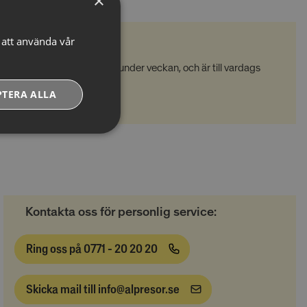
×
att använda vår
geledare
ara med som bridgeledare under veckan, och är till vardags
dgesällskap.
PTERA ALLA
Oklassificerade
Kontakta oss för personlig service:
Ring oss på 0771 - 20 20 20
Oklassificerade
ligtvis bara inställda
Skicka mail till info@alpresor.se
liga preferenser,
sa cookies, men vissa