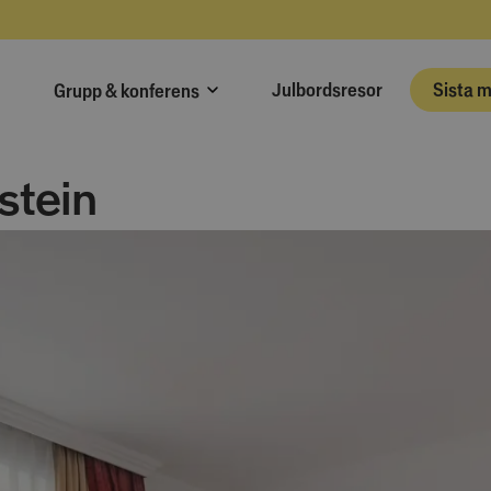
Julbordsresor
Sista 
Grupp & konferens
stein