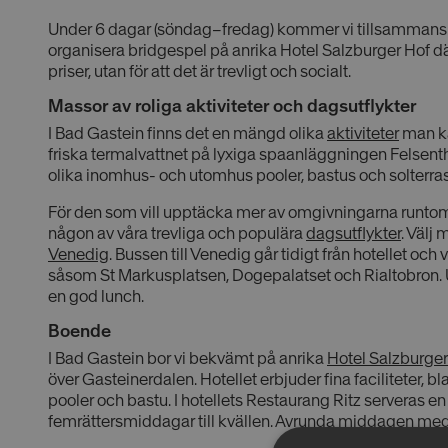
Under 6 dagar (söndag–fredag) kommer vi tillsammans m
organisera bridgespel på anrika Hotel Salzburger Hof där 
priser, utan för att det är trevligt och socialt.
Massor av roliga aktiviteter och dagsutflykter
I Bad Gastein finns det en mängd olika
aktiviteter
man ka
friska termalvattnet på lyxiga spaanläggningen Felsen
olika inomhus- och utomhus pooler, bastus och solterras
För den som vill upptäcka mer av omgivningarna runto
någon av våra trevliga och populära
dagsutflykter
. Välj 
Venedig
. Bussen till Venedig går tidigt från hotellet oc
såsom St Markusplatsen, Dogepalatset och Rialtobron. U
en god lunch.
Boende
I Bad Gastein bor vi bekvämt på anrika
Hotel Salzburger
över Gasteinerdalen. Hotellet erbjuder fina faciliteter, 
pooler och bastu. I hotellets Restaurang Ritz serveras e
femrättersmiddagar till kvällen. Avrunda middagen med nå