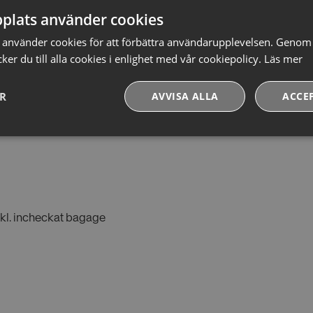
plats använder cookies
använder cookies för att förbättra användarupplevelsen. Genom 
Eva Wetterhall – Brid
er du till alla cookies i enlighet med vår cookiepolicy.
Läs mer
eminarierna under veckan.
Eva Wetterhall kommer att v
r bridgelärare och
bridgelärare på Uppsala Bri
ER
AVVISA ALLA
ACCE
Prestandacookies
Riktade cookies
Funktionella
cookies
nkl. incheckat bagage
iga cookies
Prestandacookies
Riktade cookies
Funktionella cookies
ändiga för att webbplatsen ska fungera och kan inte stängas av i våra system. De är van
som du gjort som utgör en begäran om tjänster, till exempel inställning av dina person
ning av formulär. Du kan ställa in din webbläsare för att blockera eller varna dig om des