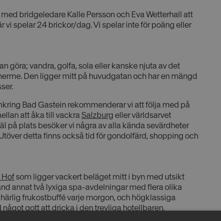
ed bridgeledare Kalle Persson och Eva Wetterhall att
vi spelar 24 brickor/dag. Vi spelar inte för poäng eller
n göra; vandra, golfa, sola eller kanske njuta av det
therme. Den ligger mitt på huvudgatan och har en mängd
ser.
mkring Bad Gastein rekommenderar vi att följa med på
mellan att åka till vackra
Salzburg
eller världsarvet
h väl på plats besöker vi några av alla kända sevärdheter
töver detta finns också tid för gondolfärd, shopping och
 Hof
som ligger vackert beläget mitt i byn med utsikt
bland annat två lyxiga spa-avdelningar med flera olika
n härlig frukostbuffé varje morgon, och högklassiga
got gott att dricka i den trevliga hotellbaren.