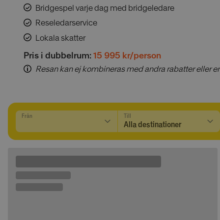
delar av webbplatsen 
Bridgespel varje dag med bridgeledare
Namn
Reseledarservice
__cmpcc
Lokala skatter
__cmpcc
Pris i dubbelrum:
15 995 kr/person
Resan kan ej kombineras med andra rabatter eller e
__cf_bm
Från
Till
CookieScriptConse
li_gc
Namn
__Secure-YNID