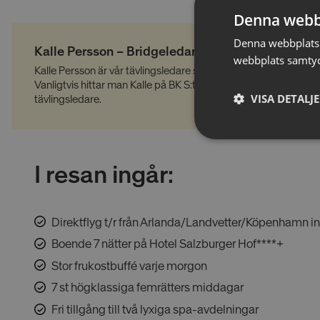
Denna webb
Denna webbplats 
Kalle Persson – Bridgeledare
webbplats samtyck
Kalle Persson är vår tävlingsledare som även kommer hålla i s
Vanligtvis hittar man Kalle på BK S:t Erik i Stockholm där han ä
VISA DETALJ
tävlingsledare.
Absolut
nödvändiga
cookies
I resan ingår:
Direktflyg t/r från Arlanda/Landvetter/Köpenhamn i
Boende 7 nätter på Hotel Salzburger Hof****+
Stor frukostbuffé varje morgon
Absolut nödvänd
7 st högklassiga femrätters middagar
Dessa cookies är nödv
som svar på åtgärder 
Fri tillgång till två lyxiga spa-avdelningar
inloggning eller fyll