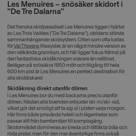
Les Menuires – snösäker skidort i
"De Tre Dalarna"
Det franska skidparadiset Les Menuires ligger i hjärtat
av Les Trois Vallées ("De Tre Dalarna"), världens största
sammanhängande skidsystem. Orten som ofta kallas
för
Val Thorens
lillasyster, är en något mindre version av
den välkända grannbyn, och här ligger fokus främst på
den fantastiska skidåkningen snarare än nattlivet.
Belägen på snösäkra 1850 möh och tillgång till hela
600 km pist är Les Menuires en perfekt destination för
alla skidälskare!
Skidåkning direkt utanför dörren
I Les Menuires bor du med backarna precis utanför
dörren. Nästan alla boenden erbjuder ski-in/ski-out,
vilket gör det smidigt att ta sig ut i pisten varje morgon.
Här finns både prisvärda hotell och lägenheter som
passar allt från barnfamiljer till kompisgäng.
Skidområdet domineras av breda och lättåkta blåa och
röda pister, men för den mer äventyrlige finns också