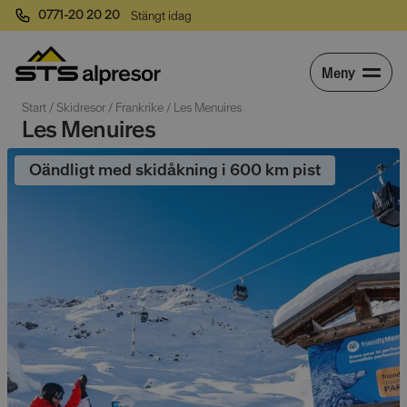
0771-20 20 20
Stängt idag
Meny
Start
 / 
Skidresor
 / 
Frankrike
 / 
Les Menuires
Les Menuires
Oändligt med skidåkning i 600 km pist