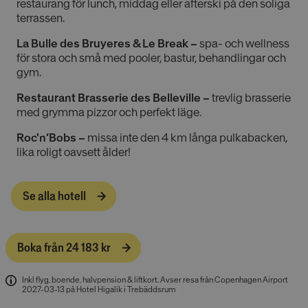
restaurang för lunch, middag eller afterski på den soliga
terrassen.
La Bulle des Bruyeres & Le Break –
spa- och wellness
för stora och små med pooler, bastur, behandlingar och
gym.
Restaurant Brasserie des Belleville –
trevlig brasserie
med grymma pizzor och perfekt läge.
Roc'n’Bobs –
missa inte den 4 km långa pulkabacken,
lika roligt oavsett ålder!
Se alla hotell
Boka från 24 183 kr
Inkl flyg, boende, halvpension & liftkort
.
Avser resa från Copenhagen Airport
2027-03-13 på Hotel Higalik i Trebäddsrum