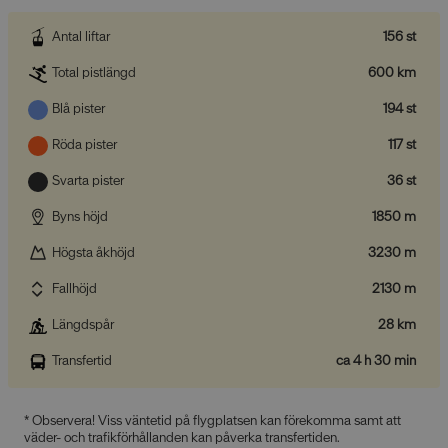
Antal liftar
156 st
Total pistlängd
600 km
Blå pister
194 st
Röda pister
117 st
Svarta pister
36 st
Byns höjd
1850 m
Högsta åkhöjd
3230 m
Fallhöjd
2130 m
Längdspår
28 km
Transfertid
ca 4 h 30 min
* Observera! Viss väntetid på flygplatsen kan förekomma samt att
väder- och trafikförhållanden kan påverka transfertiden.