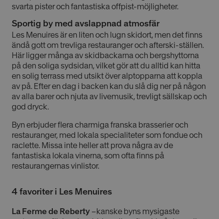
svarta pister och fantastiska offpist-möjligheter.
Sportig by med avslappnad atmosfär
Les Menuires är en liten och lugn skidort, men det finns
ändå gott om trevliga restauranger och afterski-ställen.
Här ligger många av skidbackarna och bergshyttorna
på den soliga sydsidan, vilket gör att du alltid kan hitta
en solig terrass med utsikt över alptopparna att koppla
av på. Efter en dag i backen kan du slå dig ner på någon
av alla barer och njuta av livemusik, trevligt sällskap och
god dryck.
Byn erbjuder flera charmiga franska brasserier och
restauranger, med lokala specialiteter som fondue och
raclette. Missa inte heller att prova några av de
fantastiska lokala vinerna, som ofta finns på
restaurangernas vinlistor.
4 favoriter i Les Menuires
La Ferme de Reberty
–kanske byns mysigaste