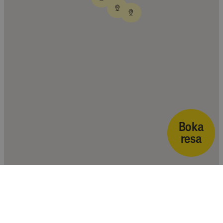
Boka
resa