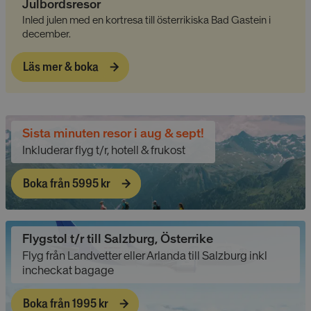
Julbordsresor
Inled julen med en kortresa till österrikiska Bad Gastein i
december.
Läs mer & boka
CookieScriptConsent
4 veckor
CookieScript
2 dagar
www.alpresor.se
Sista minuten resor i aug & sept!
Inkluderar flyg t/r, hotell & frukost
Boka från 5995 kr
li_gc
5
LinkedIn Corporation
månader
Flygstol t/r till Salzburg, Österrike
.linkedin.com
4 veckor
Flyg från Landvetter eller Arlanda till Salzburg inkl
incheckat bagage
Boka från 1995 kr