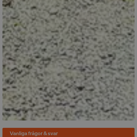
Riktade cookies
Funktionella
cookies
Oklassificerade
Absolut nödvändiga cookies
Prestandacookies
Riktade cookies
Funktionella cookies
Oklassificerade
Dessa cookies är nödvändiga för att webbplatsen
ska fungera och kan inte stängas av i våra system.
De är vanligtvis bara inställda som svar på åtgärder
som du gjort som utgör en begäran om tjänster, till
exempel inställning av dina personliga preferenser,
inloggning eller fyllning av formulär. Du kan ställa in
Vanliga frågor & svar
din webbläsare för att blockera eller varna dig om