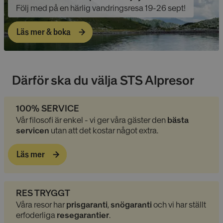
cookies.
Följ med
på en härlig vandringsresa 19-26 sept!
lidc
1 dag
Detta är en M
Microsoft
MSN 1: a part
Corporation
Läs mer & boka
som säkerställ
.linkedin.com
webbplatsen 
korrekt.
MUID
1 år
Denna cooki
Microsoft
används ofta 
Corporation
Därför ska du välja STS Alpresor
Microsoft so
.bing.com
användarident
Det kan ställa
inbäddade Mi
skript. Mycket
100% SERVICE
synkronisera 
Vår filosofi är enkel -
vi ger våra gäster den
bästa
många olika
Microsoft-do
servicen
utan att det kostar något extra.
vilket möjligg
användarspår
Läs mer
_gcl_au
2
Denna cookie 
Google LLC
månader
av Doubleclic
.alpresor.se
4 veckor
utför inform
hur slutanvä
använder
webbplatsen
RES TRYGGT
eventuell re
slutanvändar
Våra resor har
prisgaranti
,
snögaranti
och vi har ställt
ha sett innan
erfoderliga
resegarantier
.
besökte näm