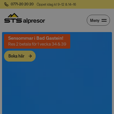
0771-20 20 20
Öppet idag kl 9–12 & 14–16
Meny
Sensommar i Bad Gastein!
Res 2 betala för 1 vecka 34 & 39
Boka här