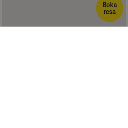
Boka
resa