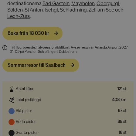
destinationerna
Bad Gastein
,
Mayrhofen
,
Obergurgl
,
Sölden
,
St Anton
,
Ischgl
,
Schladming
,
Zell am See
och
Lech-Zürs
.
Boka från 18 030 kr
Inkl flyg, boende, halvpension & liftkort
.
Avser resa från Arlanda Airport 2027-
01-09 på Pension Schipflinger i Dubbelrum
Sommarresor till Saalbach
Antal liftar
121 st
Total pistlängd
408 km
Blå pister
97 st
Röda pister
89 st
Svarta pister
18 st