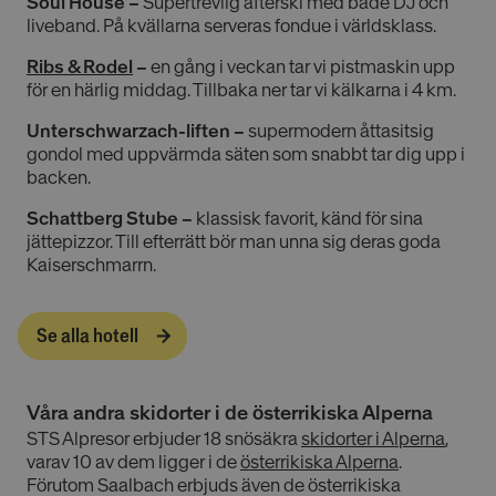
Soul House –
Supertrevlig afterski med både DJ och
liveband. På kvällarna serveras fondue i världsklass.
Ribs & Rodel
–
en gång i veckan tar vi pistmaskin upp
för en härlig middag. Tillbaka ner tar vi kälkarna i 4 km.
Unterschwarzach-liften –
supermodern åttasitsig
gondol med uppvärmda säten som snabbt tar dig upp i
backen.
Schattberg Stube –
klassisk favorit, känd för sina
jättepizzor. Till efterrätt bör man unna sig deras goda
Kaiserschmarrn.
Se alla hotell
Våra andra skidorter i de österrikiska Alperna
STS Alpresor erbjuder 18 snösäkra
skidorter i Alperna
,
varav 10 av dem ligger i de
österrikiska Alperna
.
Förutom Saalbach erbjuds även de österrikiska