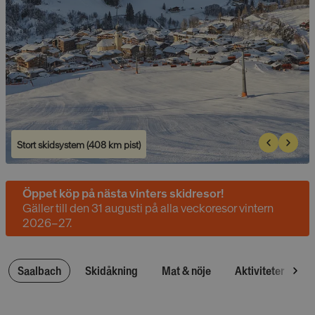
Stort skidsystem (408 km pist)
Öppet köp på nästa vinters skidresor!
Gäller till den 31 augusti på alla veckoresor vintern
2026–27.
Saalbach
Skidåkning
Mat & nöje
Aktiviteter
W