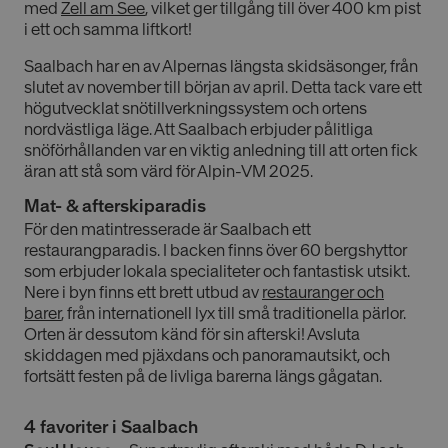
med
Zell am See
, vilket ger tillgång till över 400 km pist
i ett och samma liftkort!
Saalbach har en av Alpernas längsta skidsäsonger, från
slutet av november till början av april. Detta tack vare ett
högutvecklat snötillverkningssystem och ortens
nordvästliga läge. Att Saalbach erbjuder pålitliga
snöförhållanden var en viktig anledning till att orten fick
äran att stå som värd för Alpin-VM 2025.
Mat- & afterskiparadis
För den matintresserade är Saalbach ett
restaurangparadis. I backen finns över 60 bergshyttor
som erbjuder lokala specialiteter och fantastisk utsikt.
Nere i byn finns ett brett utbud av
restauranger och
barer
, från internationell lyx till små traditionella pärlor.
Orten är dessutom känd för sin afterski! Avsluta
skiddagen med pjäxdans och panoramautsikt, och
fortsätt festen på de livliga barerna längs gågatan.
4 favoriter i Saalbach