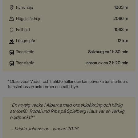
Byns höjd
1003 m
Högsta åkhöjd
2096 m
Fallhöjd
1093 m
Längdspår
12 km
Transfertid
Salzburg ca 1 h 30 min
Transfertid
Innsbruck ca 2 h 20 min
* Observera! Väder- och trafikförhållanden kan påverka transfertiden.
Transferbussen ankommer centralt i byn.
"En mysig vecka i Alperna med bra skidåkning och härlig
atmosfär. Rodel und Ribs på Spielberg Haus var en verklig
höjdpunkt!!"
—
Kristin Johansson - januari 2026