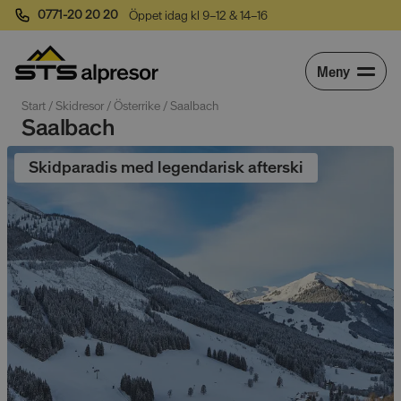
0771-20 20 20
Öppet idag kl 9–12 & 14–16
Meny
Start
 / 
Skidresor
 / 
Österrike
 / 
Saalbach
Saalbach
Skidparadis med legendarisk afterski