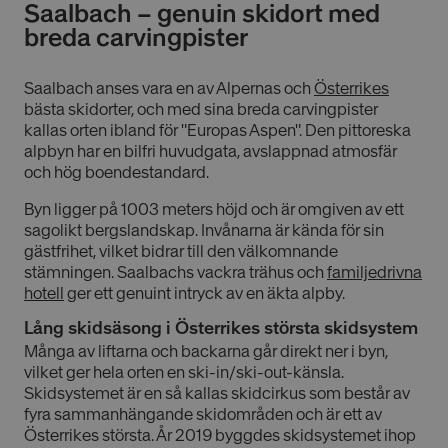
Saalbach – genuin skidort med
breda carvingpister
Saalbach anses vara en av Alpernas och
Österrikes
bästa skidorter, och med sina breda carvingpister
kallas orten ibland för "Europas Aspen". Den pittoreska
alpbyn har en bilfri huvudgata, avslappnad atmosfär
och hög boendestandard.
Byn ligger på 1003 meters höjd och är omgiven av ett
sagolikt bergslandskap. Invånarna är kända för sin
gästfrihet, vilket bidrar till den välkomnande
stämningen. Saalbachs vackra trähus och
familjedrivna
hotell
ger ett genuint intryck av en äkta alpby.
Lång skidsäsong i Österrikes största skidsystem
Många av liftarna och backarna går direkt ner i byn,
vilket ger hela orten en ski-in/ski-out-känsla.
Skidsystemet är en så kallas skidcirkus som består av
fyra sammanhängande skidområden och är ett av
Österrikes största. År 2019 byggdes skidsystemet ihop