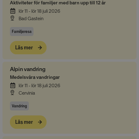
Aktiviteter för familjer med barn upp till 12 år
för Youtube-
inbäddade i
lör 11 - lör 18 juli 2026
webbplatser;
också avgöra
Bad Gastein
webbplatsbe
använder den
eller gamla v
Familjeresa
av Youtube-
gränssnittet.
Läs mer
Alpin vandring
Medelsvåra vandringar
lör 11 - lör 18 juli 2026
Cervinia
Vandring
Läs mer