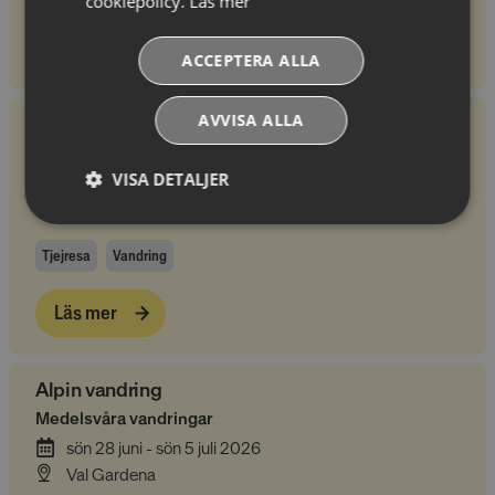
cookiepolicy.
Läs mer
Läs mer
ACCEPTERA ALLA
AVVISA ALLA
Sommarresa med Friendcation
Vandring, mat, dryck och härlig gemenskap
VISA DETALJER
lör 27 juni - lör 4 juli 2026
Cervinia
Absolut
Prestandacookies
nödvändiga
Tjejresa
Vandring
cookies
Läs mer
Riktade cookies
Funktionella
cookies
Alpin vandring
Medelsvåra vandringar
sön 28 juni - sön 5 juli 2026
Oklassificerade
Val Gardena