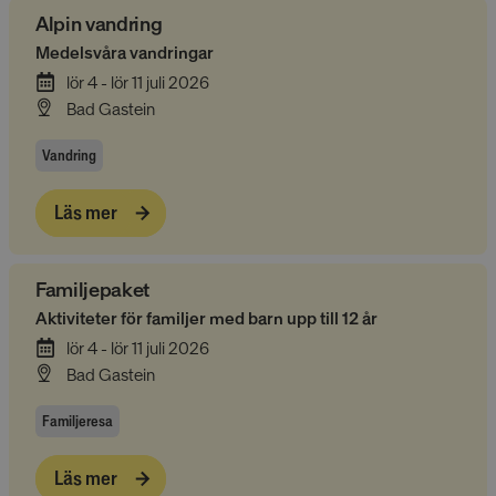
Alpin vandring
Medelsvåra vandringar
lör 4 - lör 11 juli 2026
__cmpcc
a.delivery.consentmanager.net
5
minuter
Bad Gastein
53
Google
sekunder
Privacy Policy
Vandring
Läs mer
__cf_bm
29
Cloudflare Inc.
minuter
.linkedin.com
53
sekunder
Familjepaket
Aktiviteter för familjer med barn upp till 12 år
lör 4 - lör 11 juli 2026
Bad Gastein
Familjeresa
CookieScriptConsent
4 veckor
CookieScript
2 dagar
www.alpresor.se
Läs mer