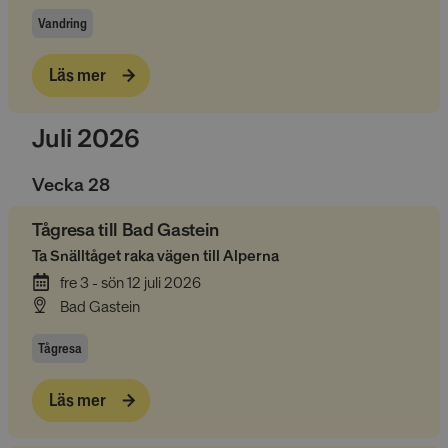
Vandring
Läs mer
Absolut nödvändiga cookies
Prestandacookies
Riktade cookies
Juli 2026
Funktionella cookies
Oklassificerade
Vecka
28
Dessa cookies är nödvändiga för att webbplatsen
ska fungera och kan inte stängas av i våra system.
Tågresa till Bad Gastein
De är vanligtvis bara inställda som svar på åtgärder
som du gjort som utgör en begäran om tjänster, till
Ta Snälltåget raka vägen till Alperna
exempel inställning av dina personliga preferenser,
inloggning eller fyllning av formulär. Du kan ställa in
fre 3 - sön 12 juli 2026
din webbläsare för att blockera eller varna dig om
Bad Gastein
dessa cookies, men vissa delar av webbplatsen
fungerar inte då. Dessa cookies lagrar inte någon
personligt identifierbar information.
Tågresa
Namn
Provider
/
Domän
Utgång
Läs mer
__cmpcc
lesmenuires.com
1 år