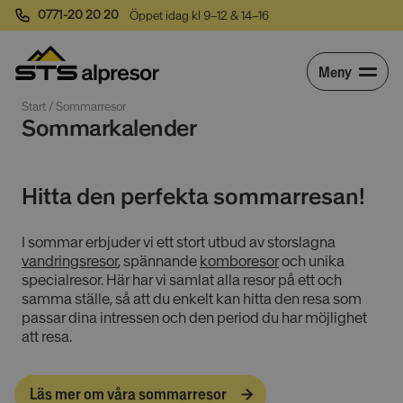
0771-20 20 20
Öppet idag kl 9–12 & 14–16
Meny
Start
 / 
Sommarresor
Sommarkalender
Hitta den perfekta sommarresan!
I sommar erbjuder vi ett stort utbud av storslagna
vandringsresor
, spännande
komboresor
och unika
specialresor. Här har vi samlat alla resor på ett och
samma ställe, så att du enkelt kan hitta den resa som
passar dina intressen och den period du har möjlighet
att resa.
Läs mer om våra sommarresor