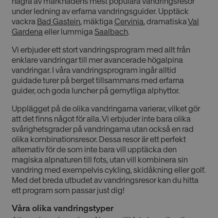
några av marknadens mest populära vandringsresor
under ledning av erfarna vandringsguider. Upptäck
vackra
Bad Gastein
, mäktiga
Cervinia
, dramatiska
Val
Gardena
eller lummiga
Saalbach
.
Vi erbjuder ett stort vandringsprogram med allt från
enklare vandringar till mer avancerade högalpina
vandringar. I våra vandringsprogram ingår alltid
guidade turer på berget tillsammans med erfarna
guider, och goda luncher på gemytliga alphyttor.
Upplägget på de olika vandringarna varierar, vilket gör
att det finns något för alla. Vi erbjuder inte bara olika
svårighetsgrader på vandringarna utan också en rad
olika kombinationsresor. Dessa resor är ett perfekt
alternativ för de som inte bara vill upptäcka den
magiska alpnaturen till fots, utan vill kombinera sin
vandring med exempelvis cykling, skidåkning eller golf.
Med det breda utbudet av vandringsresor kan du hitta
ett program som passar just dig!
Våra olika vandringstyper