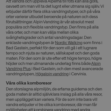
Att vandra och uppleva Alperna till fots kan alla göra,
oavsett om man vill ta det lugnt eller utmana sig själv. Vi
erbjuder därför flera olika vandringstyper, och på våra
orter varierar utbudet beroende på naturen och dess
förutsättningar. Alpin Vandring är vår absolut mest
populära och flexibla vandringstyp. Den finns på alla
våra orter, och man kan välja mellan olika
svårighetsgrader och antal vandringsdagar. Den
enklaste vandringstypen är
Nordic Walking
som finns i
Bad Gastein, perfekt för den som vill gå i ett lugnare
tempo och njuta av naturen, sällskapet och den goda
maten. För den som är ute efter ett högre tempo, högre
höjder och mer utmanande underlag finns både
Alpin
Vandring Plus
i Bad Gastein, och den mest avancerade
vandringstypen,
Högalpin vandring
i Cervinia.
Våra olika komboresor
Den storslagna alpmiljön, de erfarna guiderna och den
goda maten är alltid självklara inslag på alla våra resor,
men upplägget kan variera. För de som inte bara vill
vandra erbjuder vi tre olika komboresor, där man får
möjligheten att kombinera vandring med andra