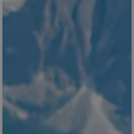
CookieScriptConsent
4 veckor
CookieScript
2 dagar
www.alpresor.se
li_gc
5
LinkedIn Corporation
månader
.linkedin.com
4 veckor
Provider
/
Namn
Utgång
Beskrivning
Domän