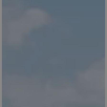
Oklassificerade
Absolut nödvändiga cookies
Prestandacookies
Riktade cookies
Funktionella cookies
Oklassificerade
Dessa cookies är nödvändiga för att webbplatsen
ska fungera och kan inte stängas av i våra system.
De är vanligtvis bara inställda som svar på åtgärder
som du gjort som utgör en begäran om tjänster, till
exempel inställning av dina personliga preferenser,
inloggning eller fyllning av formulär. Du kan ställa in
din webbläsare för att blockera eller varna dig om
dessa cookies, men vissa delar av webbplatsen
fungerar inte då. Dessa cookies lagrar inte någon
personligt identifierbar information.
Namn
Provider
/
Domän
Utgång