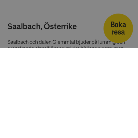
Boka
Saalbach, Österrike
resa
Saalbach och dalen Glemmtal bjuder på lummig och
grönskande alpmiljö med mjuka böljande berg, men
också karga och höga bergstoppar som sträcker sig
upp till 2 000 möh. Här finns över 400 km
vandringsleder som väntar på att upptäckas!
Alpin vandring
Läs mer