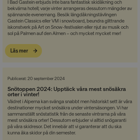
I Bad Gastein erbjuds inte bara fantastisk skidåkning och
bekväma hotell; varje vinter arrangeras dessutom mängder av
CookieScriptConsent
4 veckor
CookieScript
spännande evenemang. Besök längdåkningstävlingen
2 dagar
www.alpresor.se
Gastein Classics eller VM i snowboard, beundra glittrande
iskonstverk på Art on Snow-festivalen eller njut av musik och
sol på Palmen auf den Almen – och mycket mycket mer!
Läs mer
Publicerat: 20 september 2024
li_gc
5
LinkedIn Corporation
månader
Snötoppen 2024: Upptäck våra mest snösäkra
.linkedin.com
4 veckor
orter i vinter!
​Vädret i Alperna kan svänga snabbt men historiskt sett är våra
destinationer mycket snösäkra under vintersäsongen. Vi har
sammanställt snöstatistik från de senaste vintrarna på våra
mest snösäkra orter! Dessutom erbjuder vi alltid snögaranti
på våra skidresor. Det innebär att vi garanterar att du ska
kunna åka skidor på din semester.
Provider
/
Namn
Utgång
Beskrivning
Domän