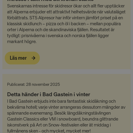
Svenskarnas intresse för skidresor ökar och allt fler upptäcker
att Alperna erbjuder ett attraktivt helhetsvärde när valuta­läget
förbättrats. STS Alpresor har inför vintern jämfört priset på en
klassisk skidlunch – pizza och öl i backen – mellan populära
orter i Alperna och de skandinaviska fjällen. Resultatet är
tydligt: prisnivåerna i svenska och norska fjällen ligger
markant högre.
Läs mer
Publicerat: 28 november 2025
Detta händer i Bad Gastein i vinter
I Bad Gastein erbjuds inte bara fantastisk skidåkning och
bekväma hotell; varje vinter arrangeras dessutom mängder av
spännande evenemang. Besök längdåkningstävlingen
Gastein Classics eller VM i snowboard, beundra glittrande
iskonstverk på Art on Snow-festivalen eller ät middag i
fullmånens sken - och mycket, mycket mer!