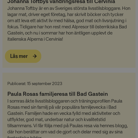
Johanna Toftbys vandringsresa till Cervinia
Johanna Toftby är en av Sveriges största livsstilsbloggare. Hon
lagar mat, driver eget företag, har skrivit böcker och tycker
om att leva ett aktivt liv med hälsa, god mat och livsnjutning i
fokus. Tidigare har hon rest med Alpresor till österrikiska Bad
Gastein, och nu i sommar har hon äntligen upplevt de
italienska Alperna i Cervinia!
Läs mer
Publicerat: 15 september 2023
Paula Rosas familjeresa till Bad Gastein
I somras åkte livsstilsbloggaren och träningsprofilen Paula
Rosas med sin familj på vår populära familjevecka i Bad
Gastein. Familjen hade en vecka fylld med aktiviteter och
utflykter, god mat, underbar natur och kvalitetstid
tillsammans. Vi får följa med på Paulas resa via hennes blogg,
där hon berättar om vad de gjort och delar med sig av sina
fantastiska bilder.