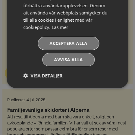
Publicerat: 14 oktober 2025
förbättra användarupplevelsen. Genom
att använda vår webbplats samtycker du
Upplev det legendariska Schladming Nightrace
till alla cookies i enlighet med vår
En gång om året förvandlas Schladming till skidvärldens
mittpunkt, när orten står som värd för ett av vinterns mest
cookiepolicy.
Läs mer
spektakulära världscuplopp. The Nightrace lockar tusentals
entusiastiska skidfantaster från hela världen som vill uppleva
ACCEPTERA ALLA
den unika atmosfären på plats. Under vecka fem får våra
gäster chansen att uppleva det legendariska Schladming
Nightrace den 28 januari!
AVVISA ALLA
Läs mer
VISA DETALJER
Absolut
Prestandacookies
nödvändiga
cookies
Publicerat: 4 juli 2025
Familjevänliga skidorter i Alperna
Att resa till Alperna med barn ska vara enkelt, roligt och
Riktade cookies
Funktionella
avkopplande – för hela familjen. Vi har valt ut sex av våra mest
cookies
populära orter som passar extra bra för er som reser med
barn och ungdomar. Här finns lättillgängliga backar,