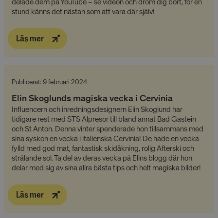
delade dem på YouTube – se videon och dröm dig bort, för en
.alpresor.se
annonser som
stund känns det nästan som att vara där själv!
visas som kan
relevanta för
slutanvända
läser webbpla
Läs mer
_uetvid
1 år
Detta är en c
Microsoft
som används
Corporation
Microsoft Bin
.alpresor.se
och är en
spårningscook
Publicerat: 9 februari 2024
gör att vi kan
interagera m
användare s
Elin Skoglunds magiska vecka i Cervinia
tidigare har 
Influencern och inredningsdesignern Elin Skoglund har
webbplats.
tidigare rest med STS Alpresor till bland annat Bad Gastein
IDE
1 år 1
Denna cookie 
Google LLC
och St Anton. Denna vinter spenderade hon tillsammans med
månad
av Doubleclic
.doubleclick.net
utför inform
sina syskon en vecka i italienska Cervinia! De hade en vecka
hur slutanvä
fylld med god mat, fantastisk skidåkning, rolig Afterski och
använder
strålande sol. Ta del av deras vecka på Elins blogg där hon
webbplatsen
eventuell re
delar med sig av sina allra bästa tips och helt magiska bilder!
slutanvändar
ha sett innan
besökte näm
webbplats.
Läs mer
YSC
Session
Denna cookie 
Google LLC
av YouTube fö
.youtube.com