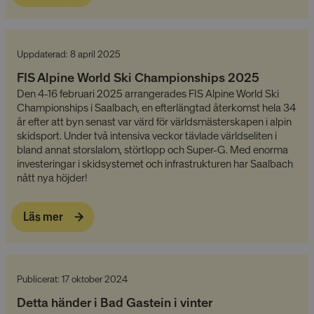
Namn
Provider
/
Domän
Utgång
__cmpcc
lesmenuires.com
1 år
Uppdaterad: 8 april 2025
FIS Alpine World Ski Championships 2025
Den 4-16 februari 2025 arrangerades FIS Alpine World Ski
Championships i Saalbach, en efterlängtad återkomst hela 34
__cmpcc
a.delivery.consentmanager.net
5
år efter att byn senast var värd för världsmästerskapen i alpin
minuter
skidsport. Under två intensiva veckor tävlade världseliten i
53
Google
sekunder
bland annat storslalom, störtlopp och Super-G. Med enorma
Privacy Policy
investeringar i skidsystemet och infrastrukturen har Saalbach
nått nya höjder!
__cf_bm
29
Cloudflare Inc.
Läs mer
minuter
.linkedin.com
53
sekunder
Publicerat: 17 oktober 2024
Detta händer i Bad Gastein i vinter