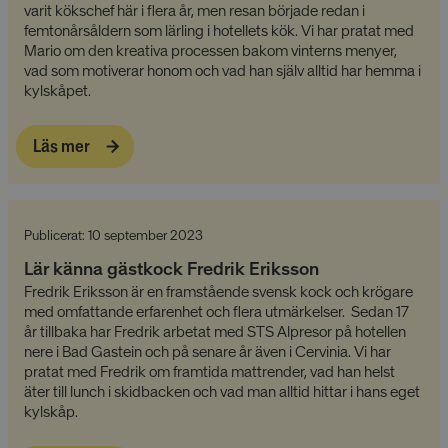
varit kökschef här i flera år, men resan började redan i
femtonårsåldern som lärling i hotellets kök. Vi har pratat med
Mario om den kreativa processen bakom vinterns menyer,
vad som motiverar honom och vad han själv alltid har hemma i
kylskåpet.
Läs mer
Publicerat: 10 september 2023
Lär känna gästkock Fredrik Eriksson
Fredrik Eriksson är en framstående svensk kock och krögare
med omfattande erfarenhet och flera utmärkelser. Sedan 17
år tillbaka har Fredrik arbetat med STS Alpresor på hotellen
nere i Bad Gastein och på senare år även i Cervinia. Vi har
pratat med Fredrik om framtida mattrender, vad han helst
äter till lunch i skidbacken och vad man alltid hittar i hans eget
kylskåp.