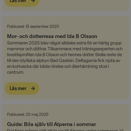
Läs mer
Publicerat: 15 september 2025
Mor- och dotterresa med Ida B Olsson
Sommaren 2025 blev något alldeles extra för en härlig grupp
mammor och döttrar. Tillsammans med träningsexperten och
livsstilsprofilen Ida B Olsson och hennes dotter Stella reste de
till den idylliska alpbyn Bad Gastein. Deltagarna fick njuta av
en kortvecka där både rörelse och återhämtning stod i
centrum.
Läs mer
Publicerat: 20 maj 2025
Guide: Bila själv till Alperna i sommar
Det finns många sätt att ta sig till Alperna under sommaren. Vi