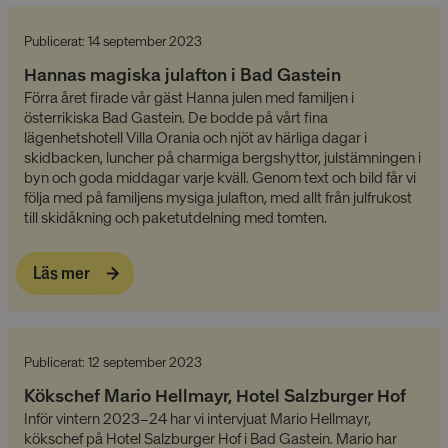
spåra visning
inbäddade vi
Publicerat: 14 september 2023
VISITOR_INFO1_LIVE
5
Denna cookie 
Google LLC
månader
av Youtube fö
.youtube.com
Hannas magiska julafton i Bad Gastein
4 veckor
hålla reda på
användarinstä
Förra året firade vår gäst Hanna julen med familjen i
för Youtube-
österrikiska Bad Gastein. De bodde på vårt fina
inbäddade i
webbplatser;
lägenhetshotell Villa Orania och njöt av härliga dagar i
också avgöra
skidbacken, luncher på charmiga bergshyttor, julstämningen i
webbplatsbe
använder den
byn och goda middagar varje kväll. Genom text och bild får vi
eller gamla v
följa med på familjens mysiga julafton, med allt från julfrukost
av Youtube-
gränssnittet.
till skidåkning och paketutdelning med tomten.
Läs mer
Publicerat: 12 september 2023
Kökschef Mario Hellmayr, Hotel Salzburger Hof
Inför vintern 2023–24 har vi intervjuat Mario Hellmayr,
kökschef på Hotel Salzburger Hof i Bad Gastein. Mario har