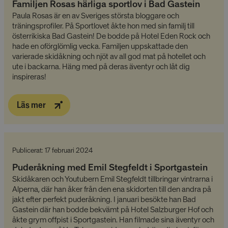
Familjen Rosas härliga sportlov i Bad Gastein
som säkerställ
.linkedin.com
webbplatsen 
Paula Rosas är en av Sveriges största bloggare och
korrekt.
träningsprofiler. På Sportlovet åkte hon med sin familj till
MUID
1 år
Denna cooki
österrikiska Bad Gastein! De bodde på Hotel Eden Rock och
Microsoft
används ofta 
Corporation
hade en oförglömlig vecka. Familjen uppskattade den
Microsoft so
.bing.com
varierade skidåkning och njöt av all god mat på hotellet och
användarident
Det kan ställa
ute i backarna. Häng med på deras äventyr och låt dig
inbäddade Mi
inspireras!
skript. Mycket
synkronisera 
många olika
Microsoft-do
Läs mer
vilket möjligg
användarspår
_gcl_au
2
Denna cookie 
Google LLC
månader
av Doubleclic
.alpresor.se
4 veckor
utför inform
hur slutanvä
Publicerat: 17 februari 2024
använder
webbplatsen
Puderåkning med Emil Stegfeldt i Sportgastein
eventuell re
slutanvändar
Skidåkaren och Youtubern Emil Stegfeldt tillbringar vintrarna i
ha sett innan
Alperna, där han åker från den ena skidorten till den andra på
besökte näm
jakt efter perfekt puderåkning. I januari besökte han Bad
webbplats.
Gastein där han bodde bekvämt på Hotel Salzburger Hof och
_uetsid
1 dag
Denna cooki
Microsoft
åkte grym offpist i Sportgastein. Han filmade sina äventyr och
används av Bi
Corporation
att bestämma