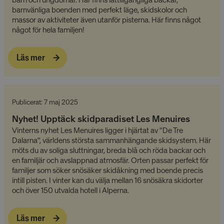
barnvänliga boenden med perfekt läge, skidskolor och
massor av aktiviteter även utanför pisterna. Här finns något
Oklassificerade
något för hela familjen!
Läs mer
Absolut nödvändiga cookies
Publicerat: 7 maj 2025
Prestandacookies
Riktade cookies
Nyhet! Upptäck skidparadiset Les Menuires
Funktionella cookies
Oklassificerade
Vinterns nyhet Les Menuires ligger i hjärtat av "De Tre
Dalarna", världens största sammanhängande skidsystem. Här
Dessa cookies är nödvändiga för att webbplatsen
möts du av soliga sluttningar, breda blå och röda backar och
ska fungera och kan inte stängas av i våra system.
De är vanligtvis bara inställda som svar på åtgärder
en familjär och avslappnad atmosfär. Orten passar perfekt för
som du gjort som utgör en begäran om tjänster, till
familjer som söker snösäker skidåkning med boende precis
exempel inställning av dina personliga preferenser,
intill pisten. I vinter kan du välja mellan 16 snösäkra skidorter
inloggning eller fyllning av formulär. Du kan ställa in
och över 150 utvalda hotell i Alperna.
din webbläsare för att blockera eller varna dig om
dessa cookies, men vissa delar av webbplatsen
fungerar inte då. Dessa cookies lagrar inte någon
personligt identifierbar information.
Läs mer