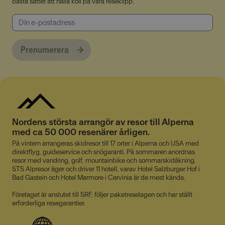
bästa sättet att hålla koll på våra reseklipp.
Prenumerera
Nordens största arrangör av resor till Alperna
med ca 50 000 resenärer årligen.
På vintern arrangeras skidresor till 17 orter i Alperna och USA med
direktflyg, guideservice och snögaranti. På sommaren anordnas
resor med vandring, golf, mountainbike och sommarskidåkning.
STS Alpresor äger och driver 11 hotell, varav Hotel Salzburger Hof i
Bad Gastein och Hotel Marmore i Cervinia är de mest kända.
Företaget är anslutet till SRF, följer paketreselagen och har ställt
erforderliga resegarantier.