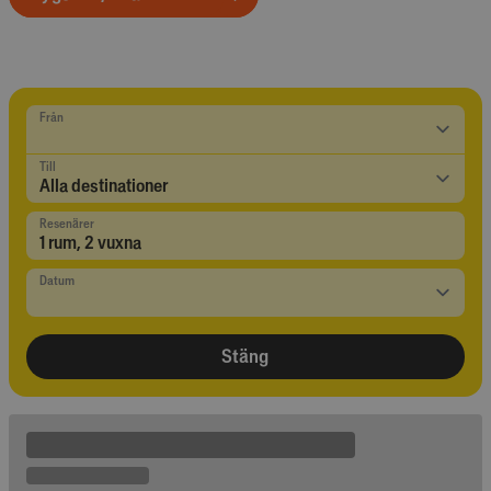
Från
Till
Resenärer
1 rum,
2
vuxna
Datum
Stäng