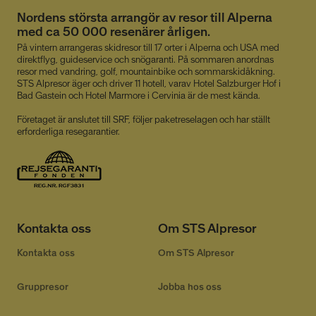
Nordens största arrangör av resor till Alperna
med ca 50 000 resenärer årligen.
På vintern arrangeras skidresor till 17 orter i Alperna och USA med
Absolut nödvändiga cookies
direktflyg, guideservice och snögaranti. På sommaren anordnas
resor med vandring, golf, mountainbike och sommarskidåkning.
Prestandacookies
Riktade cookies
STS Alpresor äger och driver 11 hotell, varav Hotel Salzburger Hof i
Bad Gastein och Hotel Marmore i Cervinia är de mest kända.
Funktionella cookies
Oklassificerade
Företaget är anslutet till SRF, följer paketreselagen och har ställt
Dessa cookies är nödvändiga för att webbplatsen
erforderliga resegarantier.
ska fungera och kan inte stängas av i våra system.
De är vanligtvis bara inställda som svar på åtgärder
som du gjort som utgör en begäran om tjänster, till
exempel inställning av dina personliga preferenser,
inloggning eller fyllning av formulär. Du kan ställa in
din webbläsare för att blockera eller varna dig om
dessa cookies, men vissa delar av webbplatsen
fungerar inte då. Dessa cookies lagrar inte någon
personligt identifierbar information.
Kontakta oss
Om STS Alpresor
Namn
Provider
/
Domän
Utgång
Kontakta oss
Om STS Alpresor
__cmpcc
lesmenuires.com
1 år
Gruppresor
Jobba hos oss