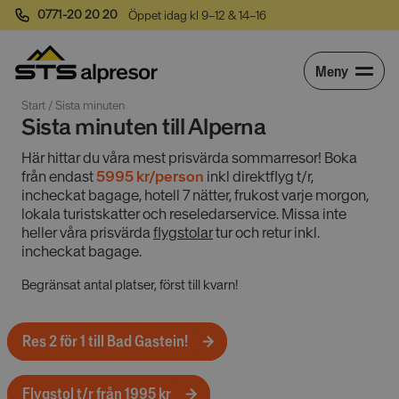
0771-20 20 20
Öppet idag kl 9–12 & 14–16
Meny
Start
 / 
Sista minuten
Sista minuten till Alperna
Här hittar du våra mest prisvärda sommarresor! Boka
från endast
5995 kr/person
inkl direktflyg t/r,
incheckat bagage, hotell 7 nätter, frukost varje morgon,
lokala turistskatter och reseledarservice. Missa inte
heller våra prisvärda
flygstolar
tur och retur inkl.
incheckat bagage.
Begränsat antal platser, först till kvarn!
Res 2 för 1 till Bad Gastein!
Flygstol t/r från 1995 kr