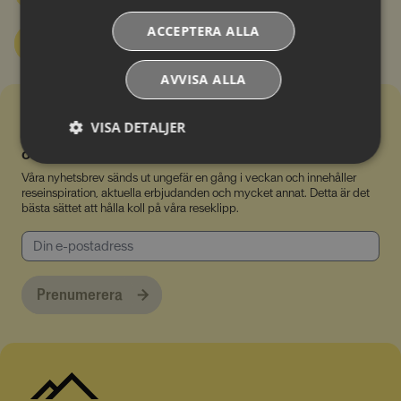
ACCEPTERA ALLA
Maila info@alpresor.se
AVVISA ALLA
VISA DETALJER
Prenumerera på vårt nyhetsbrev för inspiration
och våra bästa erbjudanden
Absolut
Prestandacookies
Våra nyhetsbrev sänds ut ungefär en gång i veckan och innehåller
nödvändiga
reseinspiration, aktuella erbjudanden och mycket annat. Detta är det
cookies
bästa sättet att hålla koll på våra reseklipp.
Riktade cookies
Funktionella
cookies
Prenumerera
Oklassificerade