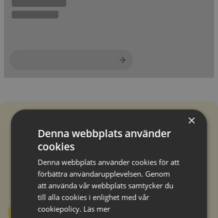
×
För mycket att välja på?
Denna webbplats använder
Prata med ett av våra proffs.
cookies
Denna webbplats använder cookies för att
Kontakta någon av våra duktiga resesäljare för att få
förbättra användarupplevelsen. Genom
personliga råd om vilken resa som passar dig bäst.
att använda vår webbplats samtycker du
till alla cookies i enlighet med vår
cookiepolicy.
Läs mer
Ring oss på 0771-20 20 20