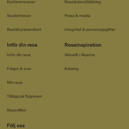
Konferensresor
Reseledarutbildning
Studentresor
Press & media
__cmpcc
a.delivery.consentmanager.net
5
minuter
53
Google
sekunder
Beställ presentkort
Integritet & personuppgifter
Privacy Policy
Inför din resa
Reseinspiration
__cf_bm
29
Cloudflare Inc.
Inför din resa
Aktuellt i Alperna
minuter
.linkedin.com
53
sekunder
Frågor & svar
Katalog
Min resa
Tillägg på flygresan
CookieScriptConsent
4 veckor
Resevillkor
CookieScript
2 dagar
www.alpresor.se
Följ oss