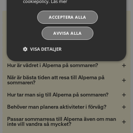
cookiepolicy.
Läs mer
Vanliga frågor
Varför välja en sommarresa till Alperna?
ACCEPTERA ALLA
Passar sommarresor till Alperna för familjer?
AVVISA ALLA
När bör man boka en sommarresa till Alperna?
VISA DETALJER
Vad kostar en sommarresa till Alperna?
Absolut
Prestandacookies
Hur är vädret i Alperna på sommaren?
nödvändiga
cookies
När är bästa tiden att resa till Alperna på
sommaren?
Hur tar man sig till Alperna på sommaren?
Riktade cookies
Funktionella
cookies
Behöver man planera aktiviteter i förväg?
Passar sommarresa till Alperna även om man
Oklassificerade
inte vill vandra så mycket?