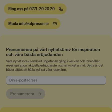
Ring oss på 0771-20 20 20
__cmpcc
a.delivery.consentmanager.net
5
Maila info@alpresor.se
minuter
53
Google
sekunder
Privacy Policy
Prenumerera på vårt nyhetsbrev för inspiration
__cf_bm
29
Cloudflare Inc.
och våra bästa erbjudanden
minuter
.linkedin.com
53
Våra nyhetsbrev sänds ut ungefär en gång i veckan och innehåller
sekunder
reseinspiration, aktuella erbjudanden och mycket annat. Detta är det
bästa sättet att hålla koll på våra reseklipp.
Prenumerera
CookieScriptConsent
4 veckor
CookieScript
2 dagar
www.alpresor.se