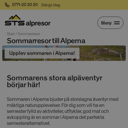
0771-20 20 20
Stängt idag
Meny
Start
 / 
Sommarresor
Sommarresor till Alperna
Upplev sommaren i Alperna!
Sommarens stora alpäventyr
börjar här!
Sommaren i Alperna bjuder på storslagna äventyr med
mäktiga naturupplevelser. För dig som vill ha en
semester fylld av aktiviteter, utflykter, god mat och
avkoppling är en sommar i Alperna det perfekta
semesteralternativet.