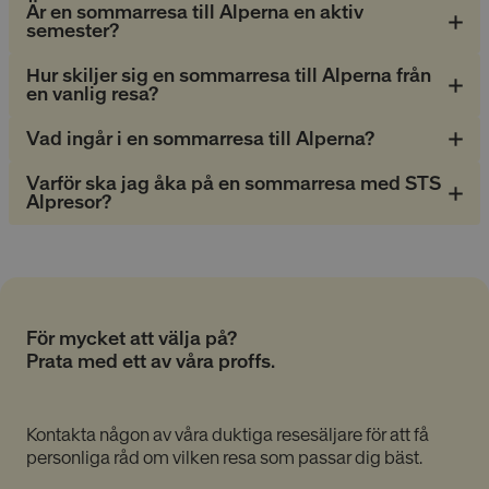
Är en sommarresa till Alperna en aktiv
semester?
Hur skiljer sig en sommarresa till Alperna från
en vanlig resa?
Absolut nödvändiga cookies
Vad ingår i en sommarresa till Alperna?
Prestandacookies
Riktade cookies
Funktionella cookies
Oklassificerade
Varför ska jag åka på en sommarresa med STS
Alpresor?
Dessa cookies är nödvändiga för att webbplatsen
ska fungera och kan inte stängas av i våra system.
De är vanligtvis bara inställda som svar på åtgärder
som du gjort som utgör en begäran om tjänster, till
exempel inställning av dina personliga preferenser,
inloggning eller fyllning av formulär. Du kan ställa in
din webbläsare för att blockera eller varna dig om
För mycket att välja på?
dessa cookies, men vissa delar av webbplatsen
fungerar inte då. Dessa cookies lagrar inte någon
Prata med ett av våra proffs.
personligt identifierbar information.
Namn
Provider
/
Domän
Utgång
Kontakta någon av våra duktiga resesäljare för att få
__cmpcc
lesmenuires.com
1 år
personliga råd om vilken resa som passar dig bäst.