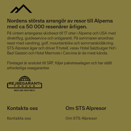
Nordens största arrangör av resor till Alperna
med ca 50 000 resenärer årligen.
På vintern arrangeras skidresor till 17 orter i Alperna och USA med
direktflyg, guideservice och snögaranti. På sommaren anordnas
resor med vandring, golf, mountainbike och sommarskidåkning.
STS Alpresor äger och driver 11 hotell, varav Hotel Salzburger Hof i
li_gc
5
Bad Gastein och Hotel Marmore i Cervinia är de mest kända.
LinkedIn Corporation
månader
.linkedin.com
4 veckor
Företaget är anslutet till SRF, följer paketreselagen och har ställt
erforderliga resegarantier.
Provider
/
Namn
Utgång
Beskrivning
Domän
Kontakta oss
Om STS Alpresor
__Secure-YNID
.youtube.com
5
månader
Kontakta oss
Om STS Alpresor
4 veckor
Provider
/
_ga_LS320E74CM
.alpresor.se
1 år 1
Namn
Utgång
Beskrivning