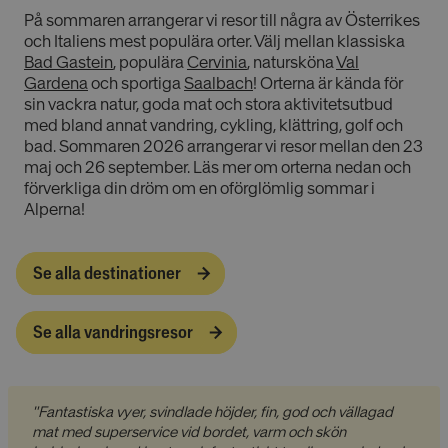
På sommaren arrangerar vi resor till några av Österrikes
och Italiens mest populära orter. Välj mellan klassiska
Bad Gastein
, populära
Cervinia
, natursköna
Val
Gardena
och sportiga
Saalbach
! Orterna är kända för
sin vackra natur, goda mat och stora aktivitetsutbud
med bland annat vandring, cykling, klättring, golf och
bad. Sommaren 2026 arrangerar vi resor mellan den 23
maj och 26 september. Läs mer om orterna nedan och
förverkliga din dröm om en oförglömlig sommar i
Alperna!
Se alla destinationer
Se alla vandringsresor
"Fantastiska vyer, svindlade höjder, fin, god och vällagad
mat med superservice vid bordet, varm och skön