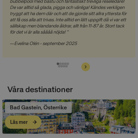
bubbelpool med bastu och fantastiskt trevliga reseledare!
De var alltid så glada, pigga och vänliga! Kändes verkligen
tryggt att ha dem där och att de gjorde sitt allra yttersta för
att få oss alla att trivas. Inte alltid en lätt uppgift då vi var ett
sällskap men blandande åldrar, allt från 11-87 år. Stort tack
för det vi är alla såååå nöjda! "
—
Evelina Olén - september 2025
Våra destinationer
Bad Gastein, Österrike
Läs mer