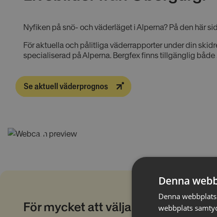
Nyfiken på snö- och väderläget i Alperna? På den här sid
För aktuella och pålitliga väderrapporter under din skid
specialiserad på Alperna. Bergfex finns tillgänglig bå
Se aktuell väderprognos
Denna webb
Denna webbplats 
För mycket att välja på?
webbplats samtyck