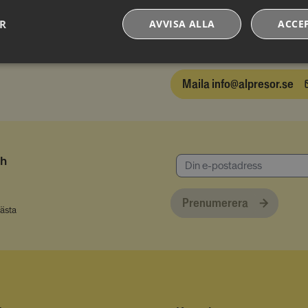
ER
AVVISA ALLA
ACCE
Ring oss på 0771-20 20 2
Prestandacookies
Riktade cookies
Funktionella
cookies
Maila info@alpresor.se
ch
iga cookies
Prestandacookies
Riktade cookies
Funktionella cookies
Prenumerera
ändiga för att webbplatsen ska fungera och kan inte stängas av i våra system. De är van
bästa
som du gjort som utgör en begäran om tjänster, till exempel inställning av dina person
ning av formulär. Du kan ställa in din webbläsare för att blockera eller varna dig om des
fungerar inte då. Dessa cookies lagrar inte någon personligt identifierbar information.
Provider
/
Domän
Utgång
Beskrivning
lesmenuires.com
1 år
Denna cookie används för att lagra
samtyckesstatus för cookies i katego