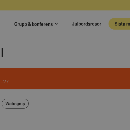
Julbordsresor
Sista 
Grupp & konferens
l
6–27.
Webcams