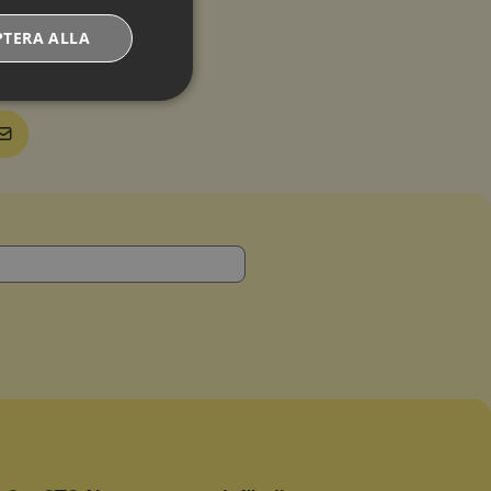
PTERA ALLA
0
Oklassificerade
Oklassificerade
ligtvis bara inställda
liga preferenser,
sa cookies, men vissa
 användarens
rin "Compliant".