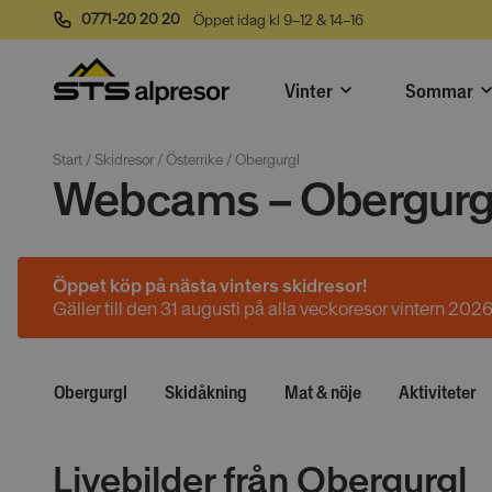
0771-20 20 20
Öppet idag kl 9–12 & 14–16
Vinter
Sommar
Start
 / 
Skidresor
 / 
Österrike
 / 
Obergurgl
Webcams – Obergurg
Öppet köp på nästa vinters skidresor!
Gäller till den 31 augusti på alla veckoresor vintern 202
Obergurgl
Skidåkning
Mat & nöje
Aktiviteter
Livebilder från Obergurgl