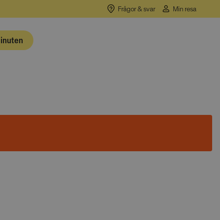
Frågor & svar
Min resa
minuten