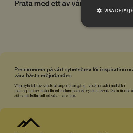
Prata med ett av våra proffs.
VISA DETALJ
Absolut
nödvändiga
cookies
Prenumerera på vårt nyhetsbrev för inspiration o
våra bästa erbjudanden
Absolut nödvänd
Våra nyhetsbrev sänds ut ungefär en gång i veckan och innehåller
Dessa cookies är nödv
reseinspiration, aktuella erbjudanden och mycket annat. Detta är det 
som svar på åtgärder 
sättet att hålla koll på våra reseklipp.
inloggning eller fyll
delar av webbplatsen 
Namn
__cmpcc