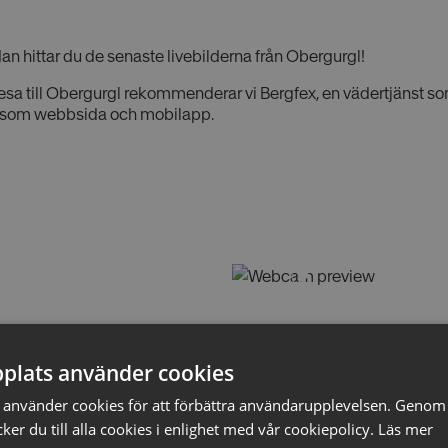
an hittar du de senaste livebilderna från Obergurgl!
resa till Obergurgl rekommenderar vi Bergfex, en vädertjänst so
de som webbsida och mobilapp.
plats använder cookies
använder cookies för att förbättra användarupplevelsen. Genom 
Kontakta någon av våra duk
er du till alla cookies i enlighet med vår cookiepolicy.
Läs mer
som passar dig bäst.