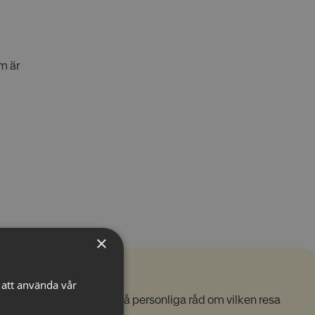
m är
×
att använda vår
tiga resesäljare för att få personliga råd om vilken resa