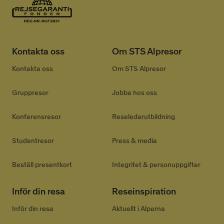
Namn
Provider
/
Domän
Utgång
__cmpcc
lesmenuires.com
1 år
Kontakta oss
Om STS Alpresor
Kontakta oss
Om STS Alpresor
__cmpcc
a.delivery.consentmanager.net
5
minuter
Gruppresor
Jobba hos oss
53
Google
sekunder
Privacy Policy
Konferensresor
Reseledarutbildning
Studentresor
Press & media
__cf_bm
29
Cloudflare Inc.
minuter
.linkedin.com
53
Beställ presentkort
Integritet & personuppgifter
sekunder
Inför din resa
Reseinspiration
Inför din resa
Aktuellt i Alperna