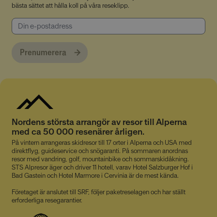
bästa sättet att hålla koll på våra reseklipp.
Oklassificerade
Prenumerera
Absolut nödvändiga cookies
Prestandacookies
Riktade cookies
Nordens största arrangör av resor till Alperna
Funktionella cookies
Oklassificerade
med ca 50 000 resenärer årligen.
Dessa cookies är nödvändiga för att webbplatsen
På vintern arrangeras skidresor till 17 orter i Alperna och USA med
ska fungera och kan inte stängas av i våra system.
direktflyg, guideservice och snögaranti. På sommaren anordnas
De är vanligtvis bara inställda som svar på åtgärder
resor med vandring, golf, mountainbike och sommarskidåkning.
som du gjort som utgör en begäran om tjänster, till
STS Alpresor äger och driver 11 hotell, varav Hotel Salzburger Hof i
exempel inställning av dina personliga preferenser,
Bad Gastein och Hotel Marmore i Cervinia är de mest kända.
inloggning eller fyllning av formulär. Du kan ställa in
din webbläsare för att blockera eller varna dig om
Företaget är anslutet till SRF, följer paketreselagen och har ställt
dessa cookies, men vissa delar av webbplatsen
erforderliga resegarantier.
fungerar inte då. Dessa cookies lagrar inte någon
personligt identifierbar information.