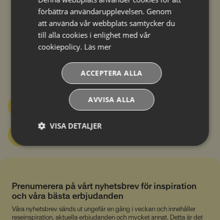
förbättra användarupplevelsen. Genom
För mycket att välja på?
att använda vår webbplats samtycker du
Prata med ett av våra proffs.
till alla cookies i enlighet med vår
cookiepolicy.
Läs mer
Kontakta någon av våra duktiga resesäljare för att få
ACCEPTERA ALLA
personliga råd om vilken resa som passar dig bäst.
AVVISA ALLA
Ring oss på 0771-20 20 20
VISA DETALJER
Maila info@alpresor.se
Absolut
Prestandacookies
nödvändiga
cookies
Prenumerera på vårt nyhetsbrev för inspiration
och våra bästa erbjudanden
Riktade cookies
Funktionella
cookies
Våra nyhetsbrev sänds ut ungefär en gång i veckan och innehåller
reseinspiration, aktuella erbjudanden och mycket annat. Detta är det