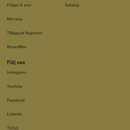
Frågor & svar
Katalog
CookieScriptConsent
4 veckor
CookieScript
2 dagar
www.alpresor.se
Min resa
Tillägg på flygresan
Resevillkor
Följ oss
Instagram
li_gc
5
LinkedIn Corporation
månader
.linkedin.com
Youtube
4 veckor
Facebook
LinkedIn
Provider
/
Namn
Utgång
Beskrivning
TikTok
Domän