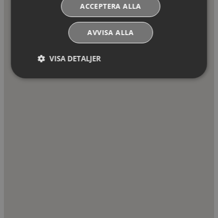
ACCEPTERA ALLA
AVVISA ALLA
VISA DETALJER
Absolut
Prestandacookies
nödvändiga
cookies
Riktade cookies
Funktionella
cookies
Oklassificerade