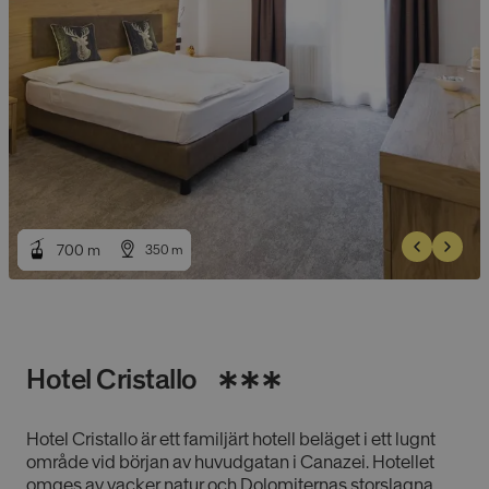
700
700
m
m
350
350
m
m
Hotel Cristallo
Hotel Cristallo är ett familjärt hotell beläget i ett lugnt
område vid början av huvudgatan i Canazei. Hotellet
omges av vacker natur och Dolomiternas storslagna