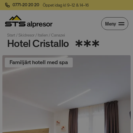
0771-20 20 20
Öppet idag kl 9–12 & 14–16
Meny
Start
 / 
Skidresor
 / 
Italien
 / 
Canazei
Hotel Cristallo
Familjärt hotell med spa