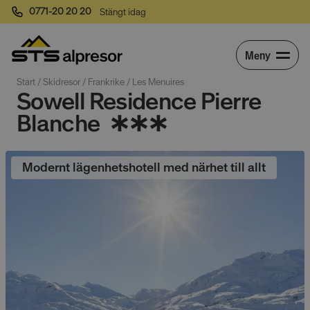
0771-20 20 20
Stängt idag
Meny
Start
 / 
Skidresor
 / 
Frankrike
 / 
Les Menuires
Sowell Residence Pierre
Blanche
Modernt lägenhetshotell med närhet till allt