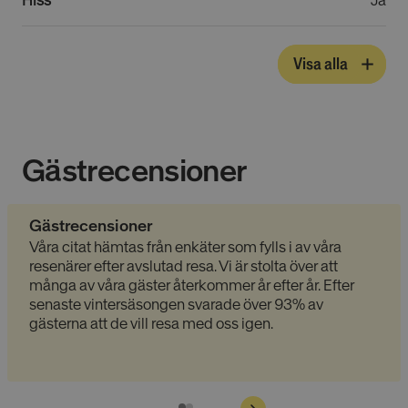
Absolut nödvändiga cookies
Prestandacookies
Riktade cookies
Visa alla
Funktionella cookies
Oklassificerade
Dessa cookies är nödvändiga för att webbplatsen
ska fungera och kan inte stängas av i våra system.
De är vanligtvis bara inställda som svar på åtgärder
som du gjort som utgör en begäran om tjänster, till
Gästrecensioner
exempel inställning av dina personliga preferenser,
inloggning eller fyllning av formulär. Du kan ställa in
din webbläsare för att blockera eller varna dig om
dessa cookies, men vissa delar av webbplatsen
Gästrecensioner
fungerar inte då. Dessa cookies lagrar inte någon
Våra citat hämtas från enkäter som fylls i av våra
personligt identifierbar information.
resenärer efter avslutad resa. Vi är stolta över att
Namn
Provider
/
Domän
Utgång
många av våra gäster återkommer år efter år. Efter
__cmpcc
lesmenuires.com
1 år
senaste vintersäsongen svarade över 93% av
gästerna att de vill resa med oss igen.