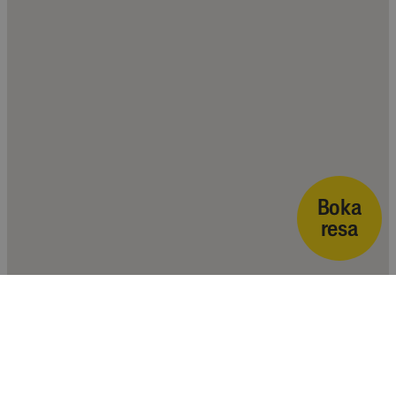
Boka
resa