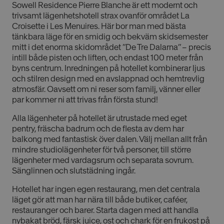
Sowell Residence Pierre Blanche är ett modernt och
trivsamt lägenhetshotell strax ovanför området La
Croisette i Les Menuires. Här bor man med bästa
tänkbara läge för en smidig och bekväm skidsemester
mitt i det enorma skidområdet ”De Tre Dalarna” – precis
intill både pisten och liften, och endast 100 meter från
byns centrum. Inredningen på hotellet kombinerar ljus
och stilren design med en avslappnad och hemtrevlig
atmosfär. Oavsett om ni reser som familj, vänner eller
par kommer ni att trivas från första stund!
Alla lägenheter på hotellet är utrustade med eget
pentry, fräscha badrum och de flesta av dem har
balkong med fantastisk över dalen. Välj mellan allt från
mindre studiolägenheter för två personer, till större
lägenheter med vardagsrum och separata sovrum.
Sänglinnen och slutstädning ingår.
Hotellet har ingen egen restaurang, men det centrala
läget gör att man har nära till både butiker, caféer,
restauranger och barer. Starta dagen med att handla
nybakat bröd, färsk juice, ost och chark för en frukost på