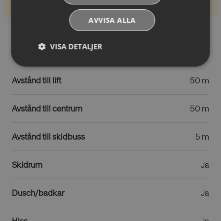
AVVISA ALLA
Hotellfaciliteter
VISA DETALJER
Absolut
Prestandacookies
nödvändiga
Avstånd till lift
50 m
cookies
Avstånd till centrum
50 m
Riktade cookies
Funktionella
cookies
Avstånd till skidbuss
5 m
Skidrum
Ja
Oklassificerade
Dusch/badkar
Ja
Hiss
Ja