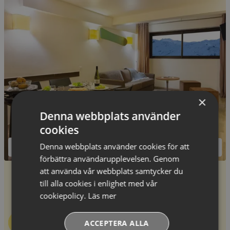
×
Denna webbplats använder
cookies
Denna webbplats använder cookies för att
förbättra användarupplevelsen. Genom
att använda vår webbplats samtycker du
2
Trerumslägenhet för 6 personer
-
40
m
till alla cookies i enlighet med vår
Trerumslägenhet med sovrum, vardagsrum, pentry,
cookiepolicy.
Läs mer
bad/dusch och WC. Sänglinnen och slutstädning ingår.
Se pris & boka
ACCEPTERA ALLA