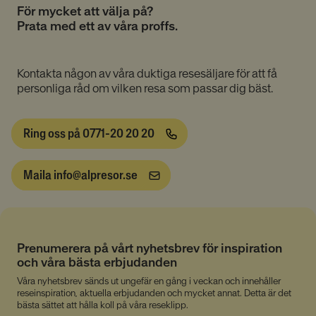
Namn
Provider
/
Domän
Utgång
För mycket att välja på?
__cmpcc
lesmenuires.com
1 år
Prata med ett av våra proffs.
Kontakta någon av våra duktiga resesäljare för att få
personliga råd om vilken resa som passar dig bäst.
__cmpcc
a.delivery.consentmanager.net
5
minuter
53
Ring oss på 0771-20 20 20
Google
sekunder
Privacy Policy
Maila info@alpresor.se
__cf_bm
29
Cloudflare Inc.
minuter
.linkedin.com
53
sekunder
Prenumerera på vårt nyhetsbrev för inspiration
och våra bästa erbjudanden
Våra nyhetsbrev sänds ut ungefär en gång i veckan och innehåller
reseinspiration, aktuella erbjudanden och mycket annat. Detta är det
bästa sättet att hålla koll på våra reseklipp.