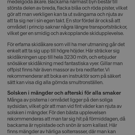
medelgoda åkare. Backarna närmast byn består till
största delen av breda, flacka blåa och röda pister, vilket
gör att man verkligen kan ta ut svängarna och njuta av
att ta sig ner i sin egen takt. En stor fördel är också att
området i princip saknar några längre transportsträckor,
vilket ger en smidig och avkopplande skidupplevelse.
För erfarna skidåkare som vill ha mer utmaning går det
enkelt att ta sig upp till högre höjder. Här sträcker sig
skidåkningen upp till hela 3230 möh, och erbjuder
snösäker skidåkning med fantastiska vyer. Gillar man
offpist finns här även massor av bra nedfarter. Vi
rekommenderar att boka en instruktör som på säkert
sätt kan visa dig alla gömda smultronställen.
Solsken i mängder och afterski för alla smaker
Många av pisterna i området ligger på den soliga
sydsidan, vilket gör att man vid fint väder kan njuta av
solsken i mängder. För den bästa upplevelsen
rekommenderas att man tar sig hit på förmiddagen, då
backarna är nypistade och snön är som kallast. Här
finns mängder av härliga solterrasser, där man kan