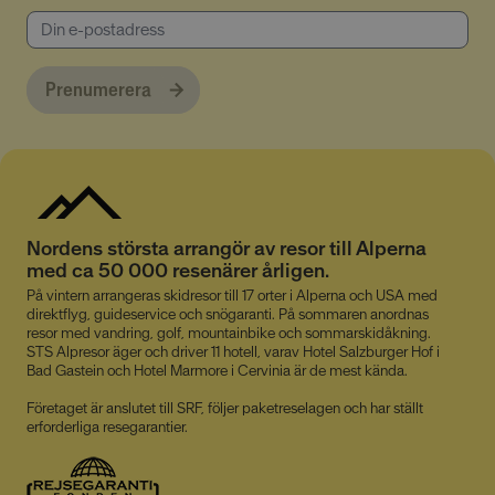
CookieScriptConsent
4 veckor
CookieScript
2 dagar
www.alpresor.se
Prenumerera
Nordens största arrangör av resor till Alperna
med ca 50 000 resenärer årligen.
li_gc
5
LinkedIn Corporation
På vintern arrangeras skidresor till 17 orter i Alperna och USA med
månader
.linkedin.com
direktflyg, guideservice och snögaranti. På sommaren anordnas
4 veckor
resor med vandring, golf, mountainbike och sommarskidåkning.
STS Alpresor äger och driver 11 hotell, varav Hotel Salzburger Hof i
Bad Gastein och Hotel Marmore i Cervinia är de mest kända.
Företaget är anslutet till SRF, följer paketreselagen och har ställt
erforderliga resegarantier.
Provider
/
Namn
Utgång
Beskrivning
Domän