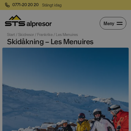
0771-20 20 20
Stängt idag
Meny
Start
 / 
Skidresor
 / 
Frankrike
 / 
Les Menuires
Skidåkning – Les Menuires