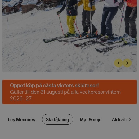
Öppet köp på nästa vinters skidresor!
Gäller till den 31 augusti på alla veckoresor vintern
2026–27.
Les Menuires
Skidåkning
Mat & nöje
Aktiviteter