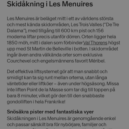
Skidåkning i Les Menuires
Les Menuires är beläget mitt i ett av världens största
och mest kända skidområden, Les Trois Valles (“De Tre
Dalarna”), med tillgång till 600 km pist och 156
moderna liftar precis utanför dörren. Orten ligger hela
1850 möh, mitt i dalen som förbinder
Val Thorens
högst
upp med St Martin de Belleville i botten. I skidområdet
ingår även andra välkända orter som exklusiva
Courchevel och engelsmännens favorit Méribel.
Det effektiva liftsystemet gör att man snabbt och
smidigt kan ta sig runt mellan orterna, utan långa
väntetider eller liftköer – även under högsäsong. Missa
inte liften Point de la Masse som tar dig till toppen på
bara 8 minuter, vilket gör den till den snabbaste
gondolliften i hela Frankrike!
Snösäkra pister med fantastiska vyer
Skidåkningen i Les Menuires är genomgående enkel
och passar särskilt bra för nybörjare, familjer och