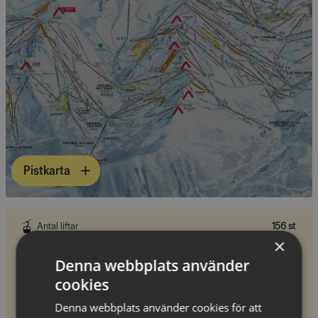
Pistkarta
Antal liftar
156 st
×
Total pistlängd
600 km
Denna webbplats använder
Blå pister
194 st
cookies
Röda pister
117 st
Denna webbplats använder cookies för att