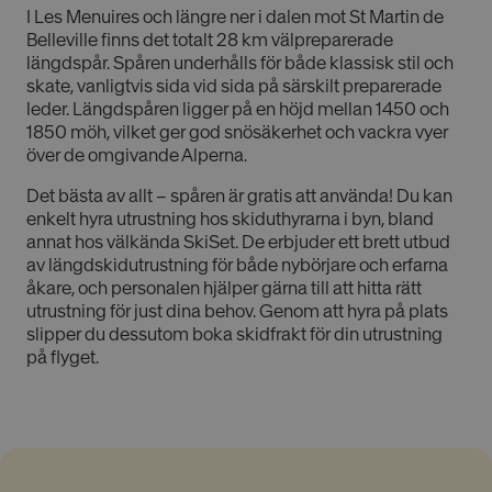
I Les Menuires och längre ner i dalen mot St Martin de
Belleville finns det totalt 28 km välpreparerade
Oklassificerade
längdspår. Spåren underhålls för både klassisk stil och
skate, vanligtvis sida vid sida på särskilt preparerade
leder. Längdspåren ligger på en höjd mellan 1450 och
1850 möh, vilket ger god snösäkerhet och vackra vyer
över de omgivande Alperna.
Det bästa av allt – spåren är gratis att använda! Du kan
Absolut nödvändiga cookies
enkelt hyra utrustning hos skiduthyrarna i byn, bland
Prestandacookies
Riktade cookies
annat hos välkända SkiSet.
De erbjuder ett brett utbud
Funktionella cookies
Oklassificerade
av längdskidutrustning för både nybörjare och erfarna
åkare, och personalen hjälper gärna till att hitta rätt
Dessa cookies är nödvändiga för att webbplatsen
utrustning för just dina behov.
Genom att hyra på plats
ska fungera och kan inte stängas av i våra system.
slipper du dessutom boka skidfrakt för din utrustning
De är vanligtvis bara inställda som svar på åtgärder
som du gjort som utgör en begäran om tjänster, till
på flyget.
exempel inställning av dina personliga preferenser,
inloggning eller fyllning av formulär. Du kan ställa in
din webbläsare för att blockera eller varna dig om
dessa cookies, men vissa delar av webbplatsen
fungerar inte då. Dessa cookies lagrar inte någon
personligt identifierbar information.