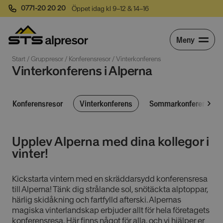
0771-20 20 20
Öppet idag kl 9–12 & 14–16
Meny
Start
 / 
Gruppresor
 / 
Konferensresor
 / 
Vinterkonferens
Vinterkonferens i Alperna
Konferensresor
Vinterkonferens
Sommarkonferens
Upplev Alperna med dina kollegor i
vinter!
Kickstarta vintern med en skräddarsydd konferensresa
till Alperna! Tänk dig strålande sol, snötäckta alptoppar,
härlig skidåkning och fartfylld afterski. Alpernas
magiska vinterlandskap erbjuder allt för hela företagets
konferensresa. Här finns något för alla, och vi hjälper er