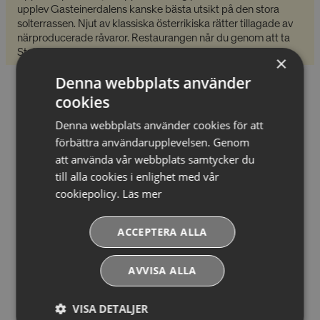
upplev Gasteinerdalens kanske bästa utsikt på den stora
solterrassen. Njut av klassiska österrikiska rätter tillagade av
närproducerade råvaror. Restaurangen når du genom att ta
Stubnerkogel-liften upp till toppen.
×
Denna webbplats använder
cookies
Vinterkonferens i Cervinia
Denna webbplats använder cookies för att
förbättra användarupplevelsen. Genom
att använda vår webbplats samtycker du
Cervinia i Italien är ett utmärkt val för vinters
konferensresa! Njut av sol, snö och skidåkning i
till alla cookies i enlighet med vår
kombination med bekvämt boende och fantastisk mat-
cookiepolicy.
Läs mer
och vinkultur. Här finns även fina möteslokaler som
passar perfekt för mindre konferensgrupper.
ACCEPTERA ALLA
Cervinia är Italiens högst belägna alpby som är känd för
sina många långa breda pister. Skidåkningen sträcker
AVVISA ALLA
sig upp till 3 883 möh och omfattar 350 pistkilometer
tillsammans med schweiziska Zermatt. Merparten av
backarna ligger på sydsluttningarna, vilket betyder att
VISA DETALJER