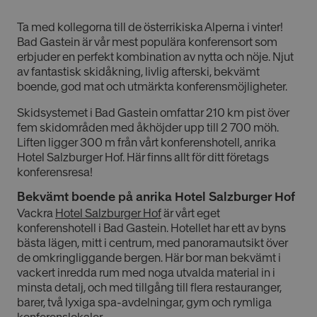
Ta med kollegorna till de österrikiska Alperna i vinter!
Bad Gastein är vår mest populära konferensort som
erbjuder en perfekt kombination av nytta och nöje. Njut
av fantastisk skidåkning, livlig afterski, bekvämt
boende, god mat och utmärkta konferensmöjligheter.
Skidsystemet i Bad Gastein omfattar 210 km pist över
fem skidområden med åkhöjder upp till 2 700 möh.
Liften ligger 300 m från vårt konferenshotell, anrika
Hotel Salzburger Hof. Här finns allt för ditt företags
konferensresa!
Bekvämt boende på anrika Hotel Salzburger Hof
Vackra
Hotel Salzburger Hof
är vårt eget
konferenshotell i Bad Gastein. Hotellet har ett av byns
bästa lägen, mitt i centrum, med panoramautsikt över
de omkringliggande bergen. Här bor man bekvämt i
vackert inredda rum med noga utvalda material in i
minsta detalj, och med tillgång till flera restauranger,
barer, två lyxiga spa-avdelningar, gym och rymliga