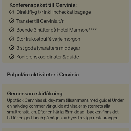
Konferenspaket till Cervinia:
Dessa cookies är nödvändiga för att webbplatsen
ska fungera och kan inte stängas av i våra system.
Direktflyg t/r inkl incheckat bagage
De är vanligtvis bara inställda som svar på åtgärder
som du gjort som utgör en begäran om tjänster, till
Transfer till Cervinia t/r
exempel inställning av dina personliga preferenser,
inloggning eller fyllning av formulär. Du kan ställa in
Boende 3 nätter på Hotel Marmore****
din webbläsare för att blockera eller varna dig om
dessa cookies, men vissa delar av webbplatsen
Stor frukostbuffé varje morgon
fungerar inte då. Dessa cookies lagrar inte någon
personligt identifierbar information.
3 st goda fyrarätters middagar
Namn
Provider
/
Domän
Utgång
Konferenskoordinator & guide
__cmpcc
lesmenuires.com
1 år
Polpulära aktiviteter i Cervinia
Gemensam skidåkning
Upptäck Cervinias skidsystem tillsammans med guide! Under
__cmpcc
a.delivery.consentmanager.net
5
minuter
en halvdag kommer vår guide att visa er systemets alla
53
Google
smultronställen. Efter en härlig förmiddag i backen finns det
sekunder
Privacy Policy
tid för en god lunch på någon av byns trevliga restauranger.