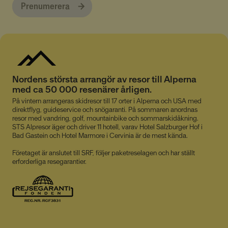
från
klientidentifierare. Den ingår
Prenumerera
tredjepartsa
i varje sidförfrågan på en
webbplats och används för
test_cookie
att beräkna besökar-,
15
Denna cookie 
Google LLC
session- och kampanjdata
minuter
av DoubleCli
.doubleclick.net
för
ägs av Google)
webbplatsanalysrapporterna.
avgöra om
webbplatsbe
webbläsare s
cookies.
Nordens största arrangör av resor till Alperna
lidc
1 dag
Detta är en M
Microsoft
med ca 50 000 resenärer årligen.
MSN 1: a part
Corporation
som säkerställ
.linkedin.com
På vintern arrangeras skidresor till 17 orter i Alperna och USA med
webbplatsen 
direktflyg, guideservice och snögaranti. På sommaren anordnas
korrekt.
resor med vandring, golf, mountainbike och sommarskidåkning.
MUID
1 år
Denna cooki
STS Alpresor äger och driver 11 hotell, varav Hotel Salzburger Hof i
Microsoft
används ofta 
Corporation
Bad Gastein och Hotel Marmore i Cervinia är de mest kända.
Microsoft so
.bing.com
användarident
Företaget är anslutet till SRF, följer paketreselagen och har ställt
Det kan ställa
erforderliga resegarantier.
inbäddade Mi
skript. Mycket
synkronisera 
många olika
Microsoft-do
vilket möjligg
användarspår
_gcl_au
2
Denna cookie 
Google LLC
månader
av Doubleclic
.alpresor.se