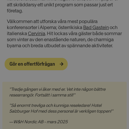
att skräddarsy ett unikt program som passar just ert
företag.
Välkommen att utforska våra mest populära
konferensorter i Alperna; österrikiska
Bad Gastein
och
italienska
Cervinia
. Hit lockas våra gäster både sommar
som vinter av den enastående naturen, de charmiga
byarna och breda utbudet av spännande aktiviteter.
Gör en offertförfrågan
"Tredje gången vi åker med er. Vet inte någon bättre
researrangör. Fortsätt i samma stil!"
"Så enormt trevliga och kunniga reseledare! Hotel
Salzburger Hof med dess personal är verkligen toppen!"
—
W&H Nordic AB - mars 2025