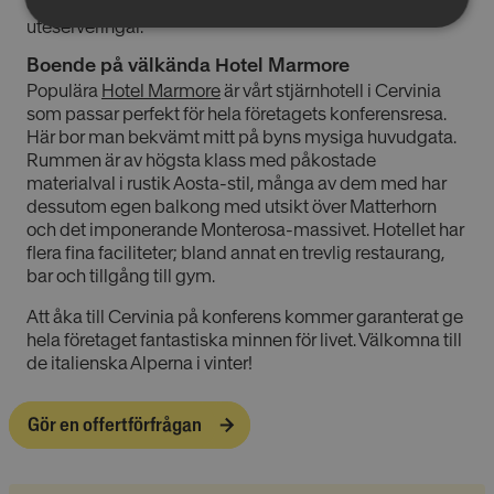
du kan räkna med mycket sol och luncher på trevliga
uteserveringar.
Absolut
Prestandacookies
nödvändiga
Boende på välkända Hotel Marmore
cookies
Populära
Hotel Marmore
är vårt stjärnhotell i Cervinia
som passar perfekt för hela företagets konferensresa.
Här bor man bekvämt mitt på byns mysiga huvudgata.
Riktade cookies
Funktionella
Rummen är av högsta klass med påkostade
cookies
materialval i rustik Aosta-stil, många av dem med har
dessutom egen balkong med utsikt över Matterhorn
och det imponerande Monterosa-massivet. Hotellet har
flera fina faciliteter; bland annat en trevlig restaurang,
Oklassificerade
bar och tillgång till gym.
Att åka till Cervinia på konferens kommer garanterat ge
hela företaget fantastiska minnen för livet. Välkomna till
de italienska Alperna i vinter!
Absolut nödvändiga cookies
Gör en offertförfrågan
Prestandacookies
Riktade cookies
Funktionella cookies
Oklassificerade