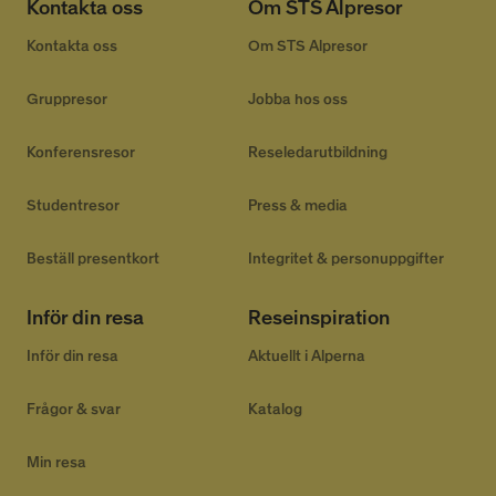
Kontakta oss
Om STS Alpresor
4 veckor
utför inform
hur slutanvä
använder
Kontakta oss
Om STS Alpresor
webbplatsen
eventuell re
slutanvändar
Gruppresor
Jobba hos oss
ha sett innan
besökte näm
webbplats.
Konferensresor
Reseledarutbildning
_uetsid
1 dag
Denna cooki
Microsoft
används av Bi
Corporation
att bestämma
.alpresor.se
Studentresor
Press & media
annonser som
visas som kan
relevanta för
Beställ presentkort
Integritet & personuppgifter
slutanvända
läser webbpla
_uetvid
1 år
Detta är en c
Microsoft
Inför din resa
Reseinspiration
som används
Corporation
Microsoft Bin
.alpresor.se
Inför din resa
Aktuellt i Alperna
och är en
spårningscook
gör att vi kan
interagera m
Frågor & svar
Katalog
användare s
tidigare har 
webbplats.
Min resa
IDE
1 år 1
Denna cookie 
Google LLC