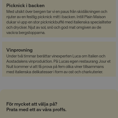
Picknick i backen
__cf_bm
29
Cloudflare Inc.
minuter
.linkedin.com
Med utsikt över bergen tar vi en paus från skidåkningen och
53
njuter av en festlig picknick mitt i backen. Intill Plain Maison
sekunder
dukar vi upp en stor picknickbuffé med italienska specialiteter
och drycker. Njut av sol, snö och god mat omgiven av de
vackra bergstopparna.
Vinprovning
Under två timmar berättar vinexperten Luca om Italien och
CookieScriptConsent
4 veckor
CookieScript
Aostadalens vinproduktion. På Lucas egen restaurang Jour et
2 dagar
www.alpresor.se
Nuit kommer vi att få prova på fem olika viner tillsammans
med italienska delikatesser i form av ost och charkuterier.
För mycket att välja på?
Prata med ett av våra proffs.
li_gc
5