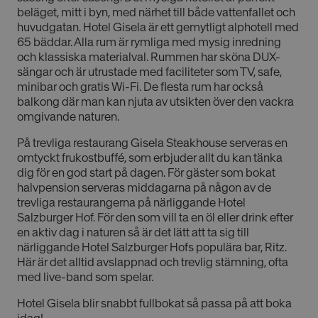
beläget, mitt i byn, med närhet till både vattenfallet och
huvudgatan. Hotel Gisela är ett gemytligt alphotell med
65 bäddar. Alla rum är rymliga med mysig inredning
och klassiska materialval. Rummen har sköna DUX-
sängar och är utrustade med faciliteter som TV, safe,
minibar och gratis Wi-Fi. De flesta rum har också
balkong där man kan njuta av utsikten över den vackra
omgivande naturen.
På trevliga restaurang Gisela Steakhouse serveras en
omtyckt frukostbuffé, som erbjuder allt du kan tänka
dig för en god start på dagen. För gäster som bokat
halvpension serveras middagarna på någon av de
trevliga restaurangerna på närliggande Hotel
Salzburger Hof. För den som vill ta en öl eller drink efter
en aktiv dag i naturen så är det lätt att ta sig till
närliggande Hotel Salzburger Hofs populära bar, Ritz.
Här är det alltid avslappnad och trevlig stämning, ofta
med live-band som spelar.
Hotel Gisela blir snabbt fullbokat så passa på att boka