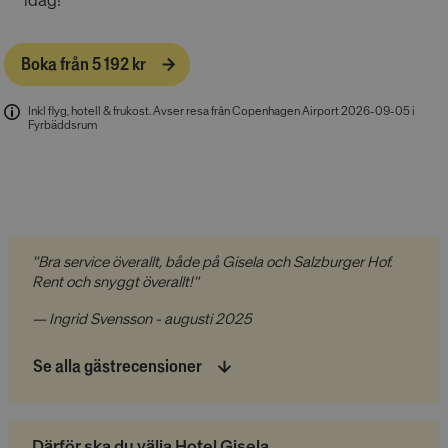
idag!
Boka från 5 192 kr
Inkl flyg, hotell & frukost
.
Avser resa från Copenhagen Airport 2026-09-05 i
Fyrbäddsrum
"Bra service överallt, både på Gisela och Salzburger Hof.
Rent och snyggt överallt!"
— Ingrid Svensson - augusti 2025
Se alla gästrecensioner
Därför ska du välja Hotel Gisela