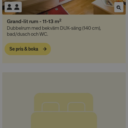
2
Grand-lit rum
-
11-13
m
Dubbelrum med bekväm DUX-säng (140 cm),
bad/dusch och WC.
Se pris & boka