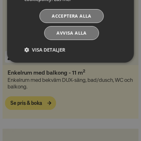
ACCEPTERA ALLA
AVVISA ALLA
VISA DETALJER
Absolut
Prestandacookies
nödvändiga
2
Enkelrum med balkong
-
11
m
cookies
Enkelrum med bekväm DUX-säng, bad/dusch, WC och
balkong.
Riktade cookies
Funktionella
Se pris & boka
cookies
Oklassificerade