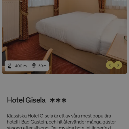
400
400
m
m
50
50
m
m
Hotel Gisela
Klassiska Hotel Gisela är ett av våra mest populära
hotell i Bad Gastein, och hit återvänder många gäster
säsong efter säsong. Det mysiga hotellet är perfekt