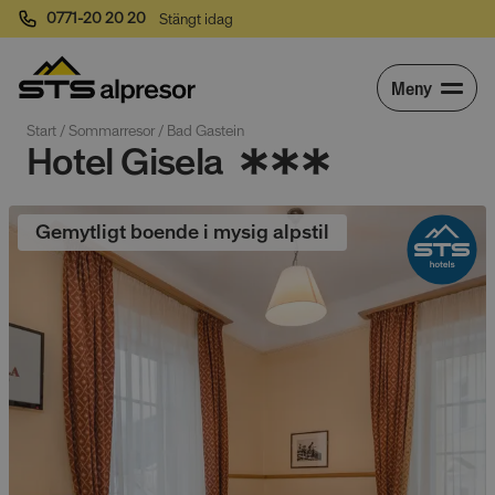
0771-20 20 20
Stängt idag
Meny
Start
 / 
Sommarresor
 / 
Bad Gastein
Hotel Gisela
Gemytligt boende i mysig alpstil