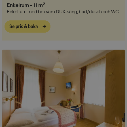
2
Enkelrum
-
11
m
Enkelrum med bekväm DUX-säng, bad/dusch och WC.
Se pris & boka