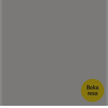
Boka
resa