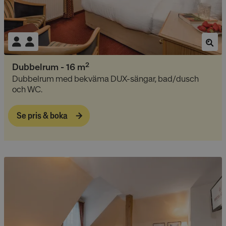
2
Dubbelrum
-
16
m
Dubbelrum med bekväma DUX-sängar, bad/dusch
och WC.
Se pris & boka