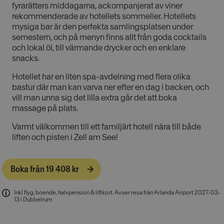
fyrarätters middagarna, ackompanjerat av viner
rekommenderade av hotellets sommelier. Hotellets
mysiga bar är den perfekta samlingsplatsen under
semestern, och på menyn finns allt från goda cocktails
och lokal öl, till värmande drycker och en enklare
snacks.
Hotellet har en liten spa-avdelning med flera olika
bastur där man kan varva ner efter en dag i backen, och
vill man unna sig det lilla extra går det att boka
massage på plats.
Varmt välkommen till ett familjärt hotell nära till både
liften och pisten i Zell am See!
Boka från 19 408 kr
Inkl flyg, boende, halvpension & liftkort
.
Avser resa från Arlanda Airport 2027-03-
13 i Dubbelrum