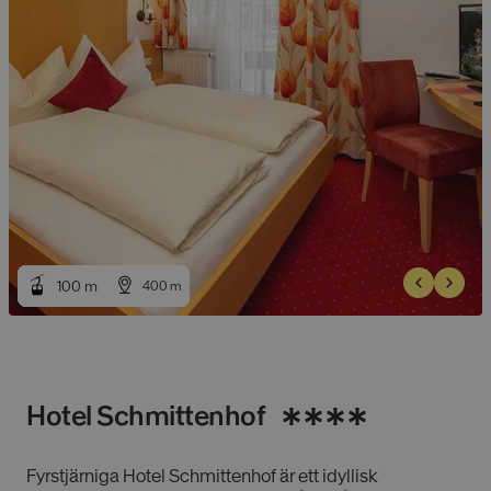
100
100
m
m
400
400
m
m
Hotel Schmittenhof
Fyrstjärniga Hotel Schmittenhof är ett idyllisk