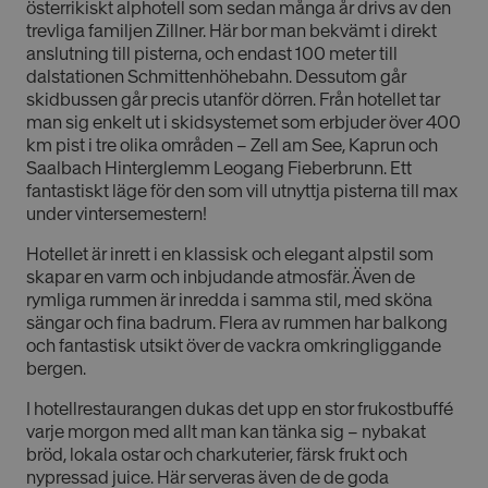
österrikiskt alphotell som sedan många år drivs av den
trevliga familjen Zillner. Här bor man bekvämt i direkt
anslutning till pisterna, och endast 100 meter till
dalstationen Schmittenhöhebahn. Dessutom går
skidbussen går precis utanför dörren. Från hotellet tar
man sig enkelt ut i skidsystemet som erbjuder över 400
km pist i tre olika områden – Zell am See, Kaprun och
Saalbach Hinterglemm Leogang Fieberbrunn. Ett
fantastiskt läge för den som vill utnyttja pisterna till max
under vintersemestern!
Hotellet är inrett i en klassisk och elegant alpstil som
skapar en varm och inbjudande atmosfär. Även de
rymliga rummen är inredda i samma stil, med sköna
sängar och fina badrum. Flera av rummen har balkong
och fantastisk utsikt över de vackra omkringliggande
bergen.
I hotellrestaurangen dukas det upp en stor frukostbuffé
varje morgon med allt man kan tänka sig – nybakat
bröd, lokala ostar och charkuterier, färsk frukt och
nypressad juice. Här serveras även de de goda