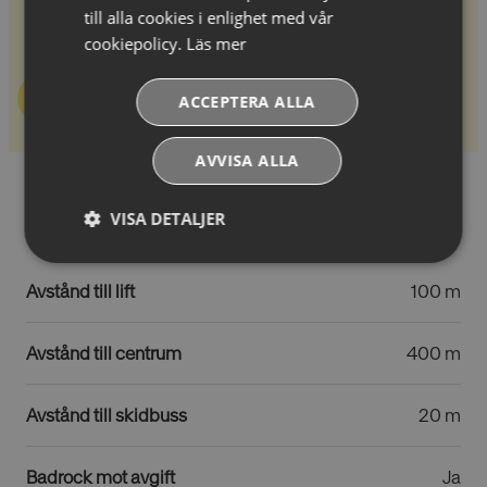
till alla cookies i enlighet med vår
Juniorsvit för 2-4 personer med sovrum, vardagsrum
med extrabäddar, bad/dusch och WC.
cookiepolicy.
Läs mer
Se pris & boka
ACCEPTERA ALLA
AVVISA ALLA
Hotellfaciliteter
VISA DETALJER
Absolut
Prestandacookies
nödvändiga
Avstånd till lift
100 m
cookies
Avstånd till centrum
400 m
Riktade cookies
Funktionella
cookies
Avstånd till skidbuss
20 m
Badrock mot avgift
Ja