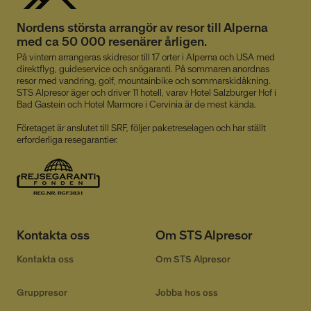
sekunder
Nordens största arrangör av resor till Alperna
med ca 50 000 resenärer årligen.
På vintern arrangeras skidresor till 17 orter i Alperna och USA med
direktflyg, guideservice och snögaranti. På sommaren anordnas
resor med vandring, golf, mountainbike och sommarskidåkning.
STS Alpresor äger och driver 11 hotell, varav Hotel Salzburger Hof i
Bad Gastein och Hotel Marmore i Cervinia är de mest kända.
CookieScriptConsent
4 veckor
CookieScript
2 dagar
www.alpresor.se
Företaget är anslutet till SRF, följer paketreselagen och har ställt
erforderliga resegarantier.
Kontakta oss
Om STS Alpresor
Kontakta oss
Om STS Alpresor
li_gc
5
LinkedIn Corporation
månader
.linkedin.com
4 veckor
Gruppresor
Jobba hos oss