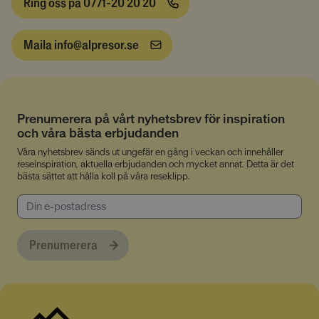
Ring oss på 0771-20 20 20
som du gjort som utgör en begäran om tjänster, till
exempel inställning av dina personliga preferenser,
inloggning eller fyllning av formulär. Du kan ställa in
din webbläsare för att blockera eller varna dig om
Maila info@alpresor.se
dessa cookies, men vissa delar av webbplatsen
fungerar inte då. Dessa cookies lagrar inte någon
personligt identifierbar information.
Namn
Provider
/
Domän
Utgång
__cmpcc
lesmenuires.com
1 år
Prenumerera på vårt nyhetsbrev för inspiration
och våra bästa erbjudanden
Våra nyhetsbrev sänds ut ungefär en gång i veckan och innehåller
reseinspiration, aktuella erbjudanden och mycket annat. Detta är det
bästa sättet att hålla koll på våra reseklipp.
__cmpcc
a.delivery.consentmanager.net
5
minuter
53
Google
sekunder
Privacy Policy
Prenumerera
__cf_bm
29
Cloudflare Inc.
minuter
.linkedin.com
53