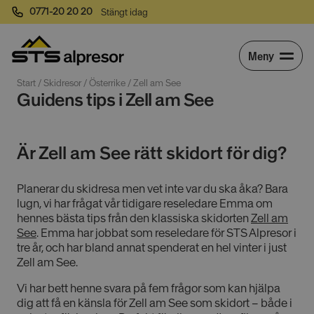
0771-20 20 20
Stängt idag
Meny
Start
 / 
Skidresor
 / 
Österrike
 / 
Zell am See
Guidens tips i Zell am See
Är Zell am See rätt skidort för dig?
Planerar du skidresa men vet inte var du ska åka? Bara
lugn, vi har frågat vår tidigare reseledare Emma om
hennes bästa tips från den klassiska skidorten
Zell am
See
. Emma har jobbat som reseledare för STS Alpresor i
tre år, och har bland annat spenderat en hel vinter i just
Zell am See.
Vi har bett henne svara på fem frågor som kan hjälpa
dig att få en känsla för Zell am See som skidort – både i