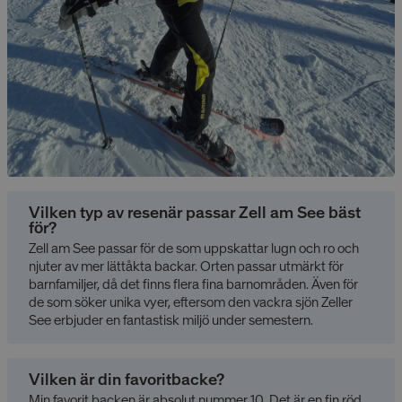
Vilken typ av resenär passar Zell am See bäst
för?
Zell am See passar för de som uppskattar lugn och ro och
njuter av mer lättåkta backar. Orten passar utmärkt för
barnfamiljer, då det finns flera fina barnområden. Även för
de som söker unika vyer, eftersom den vackra sjön Zeller
See erbjuder en fantastisk miljö under semestern.
Vilken är din favoritbacke?
Min favorit backen är absolut nummer 10. Det är en fin röd