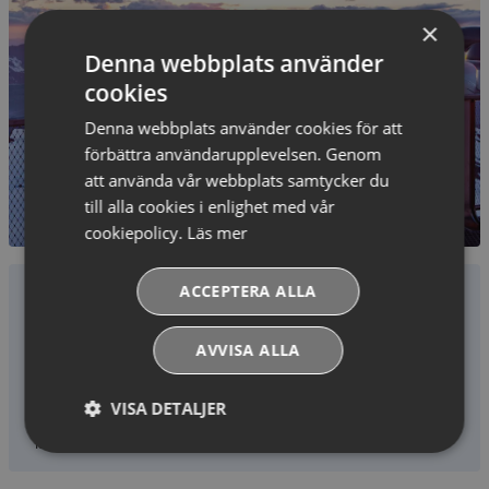
×
Denna webbplats använder
cookies
Denna webbplats använder cookies för att
förbättra användarupplevelsen. Genom
att använda vår webbplats samtycker du
till alla cookies i enlighet med vår
cookiepolicy.
Läs mer
Vad får man absolut inte missa under
ACCEPTERA ALLA
sin semester här?
Glöm inte att även använda ditt liftkort för att åka både på
AVVISA ALLA
Kitzsteinhorn-glaciären i Kaprun och i Saalbachs
skidområde. Annars rekommenderas även ett besök på de
mysiga caféerna i byn, eller varför inte prova på
VISA DETALJER
längskidåkning? I området finns totalt 107 km med
längdspår!
Absolut
Prestandacookies
nödvändiga