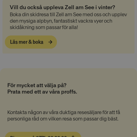
cookies
Vill du också uppleva Zell am See i vinter?
Boka din skidresa till Zell am See med oss och upplev
den mysiga alpbyn, fantastiskt vackra vyer och
Riktade cookies
Funktionella
skidåkning som passar för alla!
cookies
Läs mer & boka
Oklassificerade
För mycket att välja på?
Prata med ett av våra proffs.
Absolut nödvändiga cookies
Prestandacookies
Riktade cookies
Kontakta någon av våra duktiga resesäljare för att få
Funktionella cookies
Oklassificerade
personliga råd om vilken resa som passar dig bäst.
Dessa cookies är nödvändiga för att webbplatsen
ska fungera och kan inte stängas av i våra system.
De är vanligtvis bara inställda som svar på åtgärder