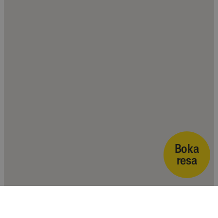
Boka
resa