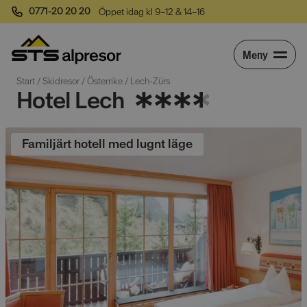
0771-20 20 20
Öppet idag kl 9–12 & 14–16
Meny
Start
 / 
Skidresor
 / 
Österrike
 / 
Lech-Zürs
Hotel Lech
Familjärt hotell med lugnt läge