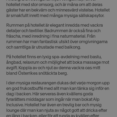
hotellet med stor omsorg, och är måna om att deras
gäster har en bekväm och minnesvärd vistelse. Hotellet
är smakfullt inrett med många mysiga sällskapsytor.
Rummen på hotellet är elegant inredda med vackra
detaljer och textilier. Badrummen är också fina och
fräscha, med inredning i fina naturmaterial. Från
rummen har man fantastisk utsikt över omgivningarna
och samtliga är utrustade med balkong.
På hotellet finns en lyxig spa-avdelning med bastu,
ångbad, relaxrum och möjlighet att boka massage mot
avgift. Koppla av och njut av denna vackra oas mitt
bland Österrikes snötäckta berg.
I den mysiga restaurangen dukas det varje morgon upp
en god frukostbuffé med allt man kan tänka sig inför en
dag i backen. Här serveras även kvällens goda
fyrarätters middagar som ingår när man bokat Alp
Inclusive. Hotellet har även en trevlig bar och mysig
lounge där man kan njuta av något gott att dricka efter
en lång i backen, eller för att runda av kvällen efter