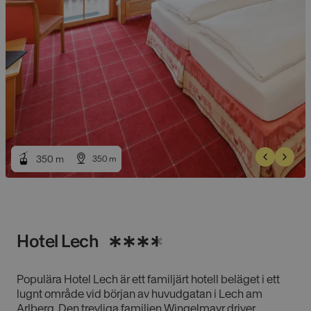
350
350
m
m
350
350
m
m
Hotel Lech
Populära Hotel Lech är ett familjärt hotell beläget i ett
lugnt område vid början av huvudgatan i Lech am
Arlberg. Den trevliga familjen Wingelmayr driver