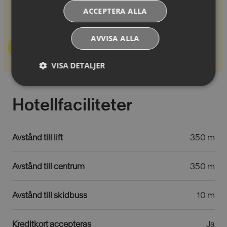
Dubbelrum Komfort "Snödrottning" i Chalet Rosa med
ACCEPTERA ALLA
extrabädd med bad/dusch,WC och balkong.
AVVISA ALLA
Se pris & boka
VISA DETALJER
Absolut
Prestandacookies
nödvändiga
Hotellfaciliteter
cookies
Avstånd till lift
350 m
Riktade cookies
Funktionella
cookies
Avstånd till centrum
350 m
Oklassificerade
Avstånd till skidbuss
10 m
Kreditkort accepteras
Ja