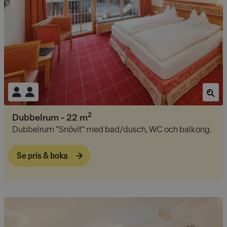
2
Dubbelrum
-
22
m
Dubbelrum "Snövit" med bad/dusch, WC och balkong.
Se pris & boka