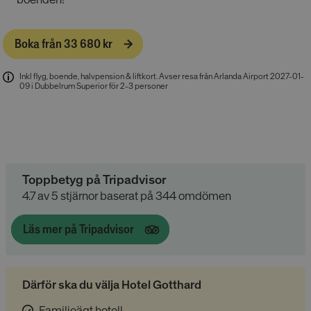
Boka från 33 680 kr
Inkl flyg, boende, halvpension & liftkort
.
Avser resa från Arlanda Airport 2027-01-
09 i Dubbelrum Superior för 2-3 personer
Toppbetyg på Tripadvisor
4.7 av 5 stjärnor baserat på 344 omdömen
Läs mer på Tripadvisor
Därför ska du välja Hotel Gotthard
Familjeägt hotell