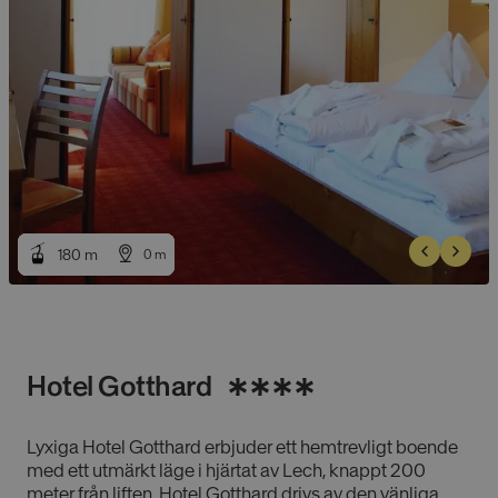
180
180
m
m
0
0
m
m
Hotel Gotthard
Lyxiga Hotel Gotthard erbjuder ett hemtrevligt boende
med ett utmärkt läge i hjärtat av Lech, knappt 200
meter från liften. Hotel Gotthard drivs av den vänliga