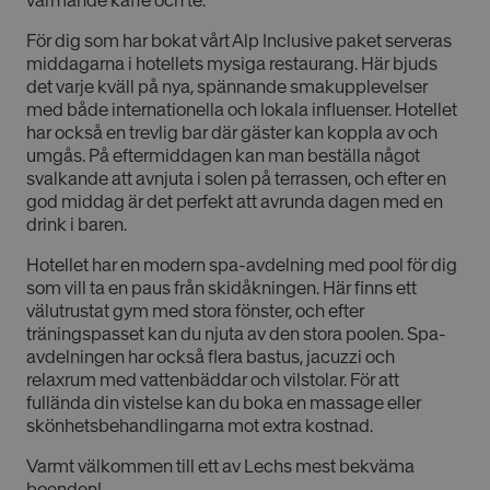
värmande kaffe och te.
För dig som har bokat vårt Alp Inclusive paket serveras
middagarna i hotellets mysiga restaurang. Här bjuds
det varje kväll på nya, spännande smakupplevelser
med både internationella och lokala influenser. Hotellet
har också en trevlig bar där gäster kan koppla av och
umgås. På eftermiddagen kan man beställa något
svalkande att avnjuta i solen på terrassen, och efter en
god middag är det perfekt att avrunda dagen med en
drink i baren.
Hotellet har en modern spa-avdelning med pool för dig
som vill ta en paus från skidåkningen. Här finns ett
välutrustat gym med stora fönster, och efter
träningspasset kan du njuta av den stora poolen. Spa-
avdelningen har också flera bastus, jacuzzi och
relaxrum med vattenbäddar och vilstolar. För att
fullända din vistelse kan du boka en massage eller
skönhetsbehandlingarna mot extra kostnad.
Varmt välkommen till ett av Lechs mest bekväma
boenden!