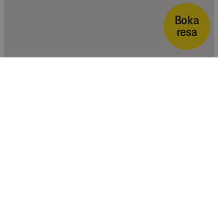
Boka
resa