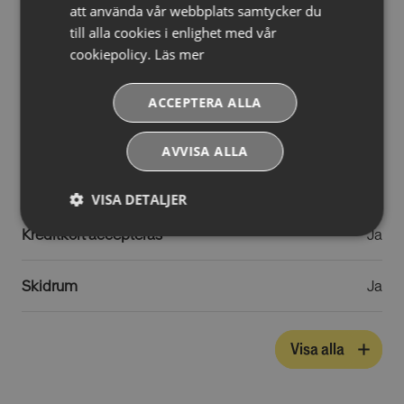
att använda vår webbplats samtycker du
Avstånd till lift
180 m
till alla cookies i enlighet med vår
cookiepolicy.
Läs mer
Avstånd till centrum
0 m
ACCEPTERA ALLA
Avstånd till skidbuss
20 m
AVVISA ALLA
Badrock mot avgift
Ja
VISA DETALJER
Kreditkort accepteras
Ja
Absolut
Prestandacookies
nödvändiga
cookies
Skidrum
Ja
Riktade cookies
Funktionella
Visa alla
cookies