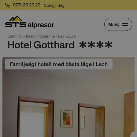
0771-20 20 20
Stängt idag
Meny
Start
 / 
Skidresor
 / 
Österrike
 / 
Lech-Zürs
Hotel Gotthard
Familjeägt hotell med bästa läge i Lech