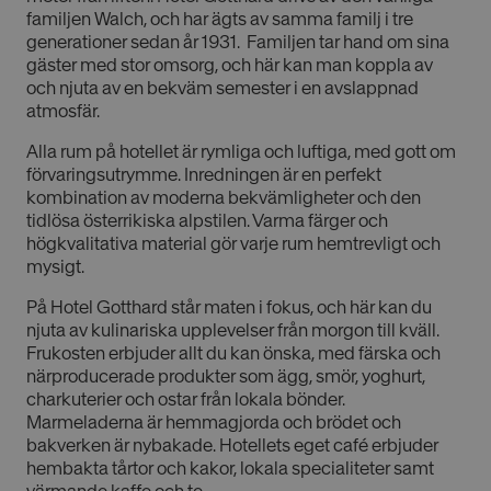
familjen Walch, och har ägts av samma familj i tre
generationer sedan år 1931. Familjen tar hand om sina
gäster med stor omsorg, och här kan man koppla av
och njuta av en bekväm semester i en avslappnad
atmosfär.
Alla rum på hotellet är rymliga och luftiga, med gott om
förvaringsutrymme. Inredningen är en perfekt
kombination av moderna bekvämligheter och den
tidlösa österrikiska alpstilen. Varma färger och
högkvalitativa material gör varje rum hemtrevligt och
mysigt.
På Hotel Gotthard står maten i fokus, och här kan du
njuta av kulinariska upplevelser från morgon till kväll.
Frukosten erbjuder allt du kan önska, med färska och
närproducerade produkter som ägg, smör, yoghurt,
charkuterier och ostar från lokala bönder.
Marmeladerna är hemmagjorda och brödet och
bakverken är nybakade. Hotellets eget café erbjuder
hembakta tårtor och kakor, lokala specialiteter samt