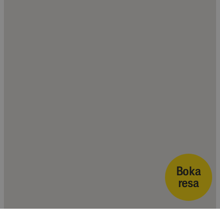
för Youtube-
inbäddade i
webbplatser;
också avgöra
webbplatsbe
använder den
eller gamla v
av Youtube-
gränssnittet.
Boka
resa