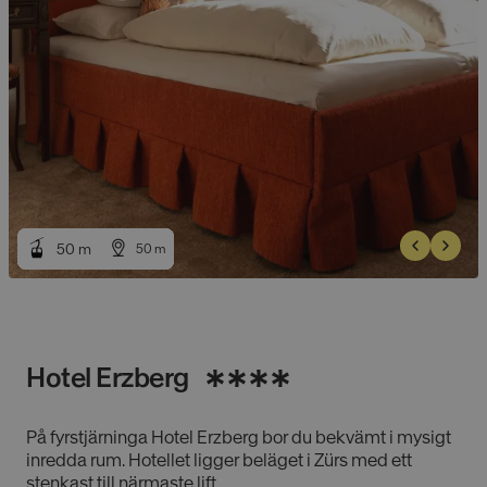
50
50
m
m
50
50
m
m
Hotel Erzberg
På fyrstjärninga Hotel Erzberg bor du bekvämt i mysigt
inredda rum. Hotellet ligger beläget i Zürs med ett
stenkast till närmaste lift.