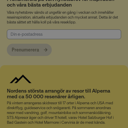
och våra bästa erbjudanden
Våra nyhetsbrev sänds ut ungefär en gång i veckan och innehåller
reseinspiration, aktuella erbjudanden och mycket annat. Detta är det
bästa sättet att hålla koll på våra reseklipp.
CookieScriptConsent
4 veckor
CookieScript
2 dagar
www.alpresor.se
Prenumerera
li_gc
5
LinkedIn Corporation
Nordens största arrangör av resor till Alperna
månader
.linkedin.com
4 veckor
med ca 50 000 resenärer årligen.
På vintern arrangeras skidresor till 17 orter i Alperna och USA med
direktflyg, guideservice och snögaranti. På sommaren anordnas
resor med vandring, golf, mountainbike och sommarskidåkning.
STS Alpresor äger och driver 11 hotell, varav Hotel Salzburger Hof i
Bad Gastein och Hotel Marmore i Cervinia är de mest kända.