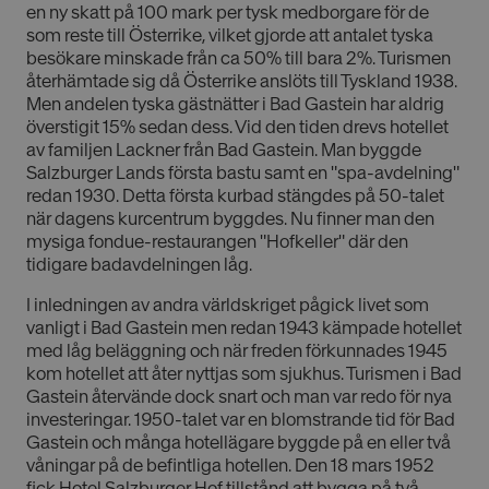
en ny skatt på 100 mark per tysk medborgare för de
som reste till Österrike, vilket gjorde att antalet tyska
besökare minskade från ca 50% till bara 2%. Turismen
återhämtade sig då Österrike anslöts till Tyskland 1938.
Men andelen tyska gästnätter i Bad Gastein har aldrig
överstigit 15% sedan dess. Vid den tiden drevs hotellet
av familjen Lackner från Bad Gastein. Man byggde
Salzburger Lands första bastu samt en "spa-avdelning"
redan 1930. Detta första kurbad stängdes på 50-talet
när dagens kurcentrum byggdes. Nu finner man den
mysiga fondue-restaurangen "Hofkeller" där den
tidigare badavdelningen låg.
I inledningen av andra världskriget pågick livet som
vanligt i Bad Gastein men redan 1943 kämpade hotellet
med låg beläggning och när freden förkunnades 1945
kom hotellet att åter nyttjas som sjukhus. Turismen i Bad
Gastein återvände dock snart och man var redo för nya
investeringar. 1950-talet var en blomstrande tid för Bad
Gastein och många hotellägare byggde på en eller två
våningar på de befintliga hotellen. Den 18 mars 1952
fick Hotel Salzburger Hof tillstånd att bygga på två