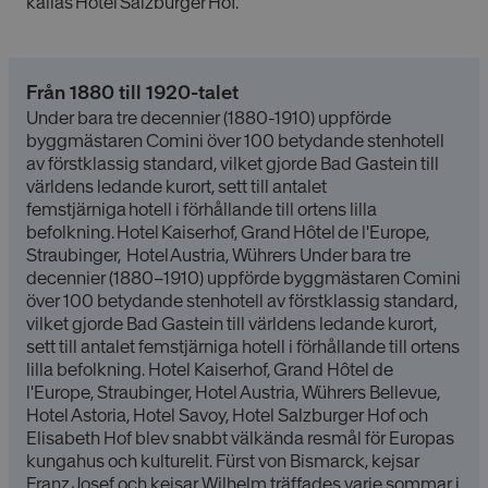
kallas Hotel Salzburger Hof.
Från 1880 till 1920-talet
Under bara tre decennier (1880-1910) uppförde
byggmästaren Comini över 100 betydande stenhotell
av förstklassig standard, vilket gjorde Bad Gastein till
världens ledande kurort, sett till antalet
femstjärniga hotell i förhållande till ortens lilla
befolkning. Hotel Kaiserhof, Grand Hôtel de l'Europe,
Straubinger, Hotel Austria, Wührers Under bara tre
decennier (1880–1910) uppförde byggmästaren Comini
över 100 betydande stenhotell av förstklassig standard,
vilket gjorde Bad Gastein till världens ledande kurort,
sett till antalet femstjärniga hotell i förhållande till ortens
lilla befolkning. Hotel Kaiserhof, Grand Hôtel de
l'Europe, Straubinger, Hotel Austria, Wührers Bellevue,
Hotel Astoria, Hotel Savoy, Hotel Salzburger Hof och
Elisabeth Hof blev snabbt välkända resmål för Europas
kungahus och kulturelit. Fürst von Bismarck, kejsar
Franz Josef och kejsar Wilhelm träffades varje sommar i