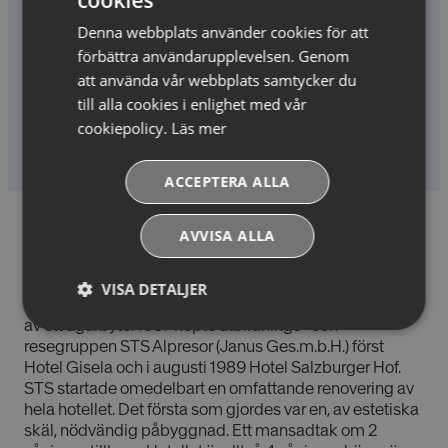
badanläggning i Alperna (Felsentherme) och ett
modernt kongresscentrum. Han började även bygga en
Denna webbplats använder cookies för att
gondollift upp till glaciären Schareck på 3123 möh i
förbättra användarupplevelsen. Genom
Sportgastein. Tyvärr gick han bort i mitten av 70-talet,
att använda vår webbplats samtycker du
endast 40 år gammal, och alla dyra investeringar tärde
till alla cookies i enlighet med vår
på ortens ekonomi. Glaciärliften färdigställdes aldrig,
cookiepolicy.
Läs mer
men vägen upp till Sportgastein och dess skidområde,
som också var Kerschbaumers verk, har gjort Bad
Gastein till ett av Alpernas mest snösäkra skidområden.
ACCEPTERA ALLA
AVVISA ALLA
Från 1970-talet till idag
1970- och 80-talet blev för Hotel Salzburger Hof en
period av långsam nedgång. Det investerades
VISA DETALJER
ingenting och i slutet av 1980-talet fanns ett stort behov
av ett ägarbyte. 1987 köpte utbildnings- och
Absolut
Prestandacookies
resegruppen STS Alpresor (Janus Ges.m.b.H.) först
nödvändiga
cookies
Hotel Gisela och i augusti 1989 Hotel Salzburger Hof.
STS startade omedelbart en omfattande renovering av
hela hotellet. Det första som gjordes var en, av estetiska
skäl, nödvändig påbyggnad. Ett mansadtak om 2
Riktade cookies
Funktionella