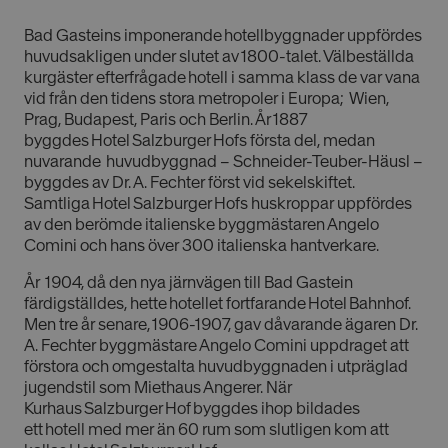
Bad Gasteins imponerande hotellbyggnader uppfördes
huvudsakligen under slutet av 1800-talet. Välbeställda
kurgäster efterfrågade hotell i samma klass de var vana
vid från den tidens stora metropoler i Europa; Wien,
Prag, Budapest, Paris och Berlin. År 1887
byggdes Hotel Salzburger Hofs första del, medan
nuvarande huvudbyggnad – Schneider-Teuber-Häusl –
byggdes av Dr. A. Fechter först vid sekelskiftet.
Samtliga Hotel Salzburger Hofs huskroppar uppfördes
av den berömde italienske byggmästaren Angelo
Comini och hans över 300 italienska hantverkare.
År 1904, då den nya järnvägen till Bad Gastein
färdigställdes, hette hotellet fortfarande Hotel Bahnhof.
Men tre år senare, 1906-1907, gav dåvarande ägaren Dr.
A. Fechter byggmästare Angelo Comini uppdraget att
förstora och omgestalta huvudbyggnaden i utpräglad
jugendstil som Miethaus Angerer. När
Kurhaus Salzburger Hof byggdes ihop bildades
ett hotell med mer än 60 rum som slutligen kom att