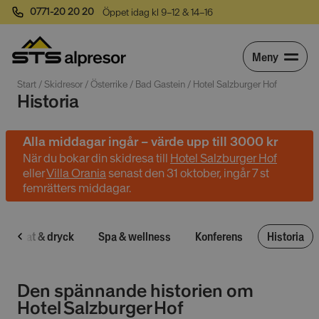
0771-20 20 20
Öppet idag kl 9–12 & 14–16
Meny
Start
 / 
Skidresor
 / 
Österrike
 / 
Bad Gastein
 / 
Hotel Salzburger Hof
Historia
Alla middagar ingår – värde upp till 3000 kr
När du bokar din skidresa till
Hotel Salzburger Hof
eller
Villa Orania
senast den 31 oktober, ingår 7 st
femrätters middagar.
Mat & dryck
Spa & wellness
Konferens
Historia
Den spännande historien om
Hotel Salzburger Hof