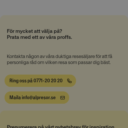
fungerar inte då. Dessa cookies lagrar inte någon
personligt identifierbar information.
Namn
Provider
/
Domän
Utgång
__cmpcc
lesmenuires.com
1 år
För mycket att välja på?
Prata med ett av våra proffs.
Kontakta någon av våra duktiga resesäljare för att få
__cmpcc
a.delivery.consentmanager.net
5
personliga råd om vilken resa som passar dig bäst.
minuter
53
Google
sekunder
Privacy Policy
Ring oss på 0771-20 20 20
__cf_bm
29
Cloudflare Inc.
Maila info@alpresor.se
minuter
.linkedin.com
53
sekunder
Prenumerera på vårt nyhetsbrev för inspiration