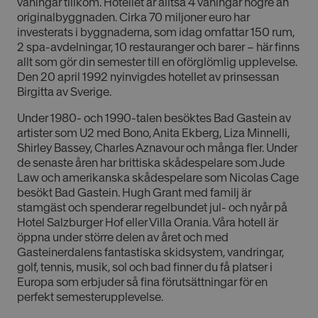
våningar tillkom. Hotellet är alltså 4 våningar högre än
cookies
originalbyggnaden. Cirka 70 miljoner euro har
investerats i byggnaderna, som idag omfattar 150 rum,
2 spa-avdelningar, 10 restauranger och barer – här finns
allt som gör din semester till en oförglömlig upplevelse.
Oklassificerade
Den 20 april 1992 nyinvigdes hotellet av prinsessan
Birgitta av Sverige.
Under 1980- och 1990-talen besöktes Bad Gastein av
artister som U2 med Bono, Anita Ekberg, Liza Minnelli,
Shirley Bassey, Charles Aznavour och många fler. Under
de senaste åren har brittiska skådespelare som Jude
Absolut nödvändiga cookies
Law och amerikanska skådespelare som Nicolas Cage
Prestandacookies
Riktade cookies
besökt Bad Gastein. Hugh Grant med familj är
Funktionella cookies
Oklassificerade
stamgäst och spenderar regelbundet jul- och nyår på
Hotel Salzburger Hof eller Villa Orania. Våra hotell är
Dessa cookies är nödvändiga för att webbplatsen
öppna under större delen av året och med
ska fungera och kan inte stängas av i våra system.
Gasteinerdalens fantastiska skidsystem, vandringar,
De är vanligtvis bara inställda som svar på åtgärder
som du gjort som utgör en begäran om tjänster, till
golf, tennis, musik, sol och bad finner du få platser i
exempel inställning av dina personliga preferenser,
Europa som erbjuder så fina förutsättningar för en
inloggning eller fyllning av formulär. Du kan ställa in
perfekt semesterupplevelse.
din webbläsare för att blockera eller varna dig om
dessa cookies, men vissa delar av webbplatsen