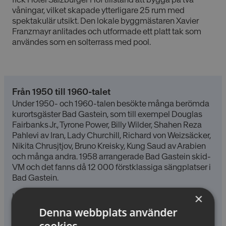
våningar, vilket skapade ytterligare 25 rum med
spektakulär utsikt. Den lokale byggmästaren Xavier
Franzmayr anlitades och utformade ett platt tak som
användes som en solterrass med pool.
Från 1950 till 1960-talet
Under 1950- och 1960-talen besökte många berömda
kurortsgäster Bad Gastein, som till exempel Douglas
Fairbanks Jr., Tyrone Power, Billy Wilder, Shahen Reza
Pahlevi av Iran, Lady Churchill, Richard von Weizsäcker,
Nikita Chrusjtjov, Bruno Kreisky, Kung Saud av Arabien
och många andra. 1958 arrangerade Bad Gastein skid-
VM och det fanns då 12 000 förstklassiga sängplatser i
Bad Gastein.
×
I slutet av 60-talet hette borgmästaren Anton
Kerschbaumer. Han var ung och framsynt och under
Denna webbplats använder
några få år byggde han Österrikes första
cookies