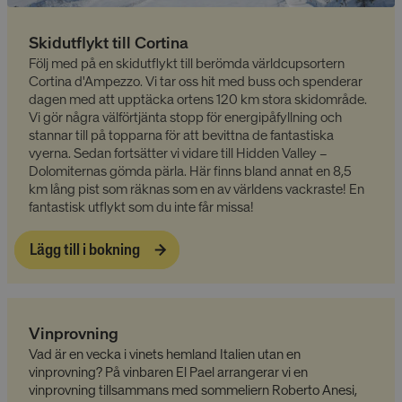
Skidutflykt till Cortina
Följ med på en skidutflykt till berömda världcupsortern
Cortina d'Ampezzo. Vi tar oss hit med buss och spenderar
dagen med att upptäcka ortens 120 km stora skidområde.
Vi gör några välförtjänta stopp för energipåfyllning och
stannar till på topparna för att bevittna de fantastiska
vyerna. Sedan fortsätter vi vidare till Hidden Valley –
Dolomiternas gömda pärla. Här finns bland annat en 8,5
km lång pist som räknas som en av världens vackraste! En
fantastisk utflykt som du inte får missa!
Lägg till i bokning
Vinprovning
Vad är en vecka i vinets hemland Italien utan en
vinprovning? På vinbaren El Pael arrangerar vi en
vinprovning tillsammans med sommeliern Roberto Anesi,