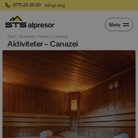
0771-20 20 20
Stängt idag
Meny
Start
 / 
Skidresor
 / 
Italien
 / 
Canazei
Aktiviteter – Canazei