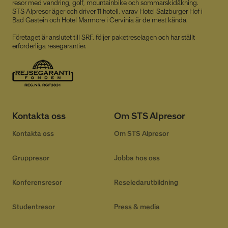
resor med vandring, golf, mountainbike och sommarskidåkning.
STS Alpresor äger och driver 11 hotell, varav Hotel Salzburger Hof i
Bad Gastein och Hotel Marmore i Cervinia är de mest kända.
Företaget är anslutet till SRF, följer paketreselagen och har ställt
erforderliga resegarantier.
CookieScriptConsent
4 veckor
CookieScript
2 dagar
www.alpresor.se
Kontakta oss
Om STS Alpresor
Kontakta oss
Om STS Alpresor
Gruppresor
Jobba hos oss
li_gc
5
LinkedIn Corporation
månader
.linkedin.com
Konferensresor
Reseledarutbildning
4 veckor
Studentresor
Press & media