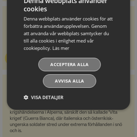
Denna webbplats använder
cookies
Bowling på Hotel Cesa Tyrol
Denna webbplats använder cookies för att
Hotel Cesa Tyrol har en egen bowlinghall med två banor,
förbättra användarupplevelsen. Genom
där upp till sex personer kan spela samtidigt. Upplev en
att använda vår webbplats samtycker du
livlig och färgglad atmosfär med musik medan du njuter av
till alla cookies i enlighet med vår
goda drycker och en rolig stund med vänner!
cookiepolicy.
Läs mer
Läs mer
ACCEPTERA ALLA
AVVISA ALLA
Museum Marmolada
Museumet Marmolada Grande Guerra, som ligger på
VISA DETALJER
vägen till Marmolada-berget och ingår i liftkortet, är det
högst belägna museet i Europa. Det fokuserar på
Absolut
Prestandacookies
krigshändelserna i Alperna, särskilt den så kallade 'Vita
nödvändiga
kriget' (Guerra Bianca), där italienska och österrikisk-
cookies
ungerska soldater stred under extrema förhållanden i snö
och is.