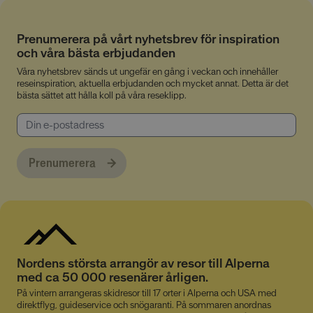
dessa cookies, men vissa delar av webbplatsen
fungerar inte då. Dessa cookies lagrar inte någon
personligt identifierbar information.
Prenumerera på vårt nyhetsbrev för inspiration
och våra bästa erbjudanden
Namn
Provider
/
Domän
Utgång
Våra nyhetsbrev sänds ut ungefär en gång i veckan och innehåller
__cmpcc
lesmenuires.com
1 år
reseinspiration, aktuella erbjudanden och mycket annat. Detta är det
bästa sättet att hålla koll på våra reseklipp.
Prenumerera
__cmpcc
a.delivery.consentmanager.net
5
minuter
53
Google
sekunder
Privacy Policy
__cf_bm
29
Cloudflare Inc.
minuter
Nordens största arrangör av resor till Alperna
.linkedin.com
53
med ca 50 000 resenärer årligen.
sekunder
På vintern arrangeras skidresor till 17 orter i Alperna och USA med
direktflyg, guideservice och snögaranti. På sommaren anordnas