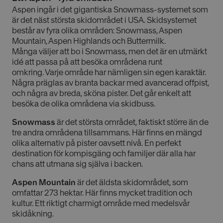
Aspen ingår i det gigantiska Snowmass-systemet som
är det näst största skidområdet i USA. Skidsystemet
består av fyra olika områden: Snowmass, Aspen
Mountain, Aspen Highlands och Buttermilk.
Många väljer att bo i Snowmass, men det är en utmärkt
idé att passa på att besöka områdena runt
omkring. Varje område har nämligen sin egen karaktär.
Några präglas av branta backar med avancerad offpist,
och några av breda, sköna pister. Det går enkelt att
besöka de olika områdena via skidbuss.
Snowmass
är det största området, faktiskt större än de
tre andra områdena tillsammans. Här finns en mängd
olika alternativ på pister oavsett nivå. En perfekt
destination för kompisgäng och familjer där alla har
chans att utmana sig själva i backen.
Aspen Mountain
är det äldsta skidområdet, som
omfattar 273 hektar. Här finns mycket tradition och
kultur. Ett riktigt charmigt område med medelsvår
skidåkning.