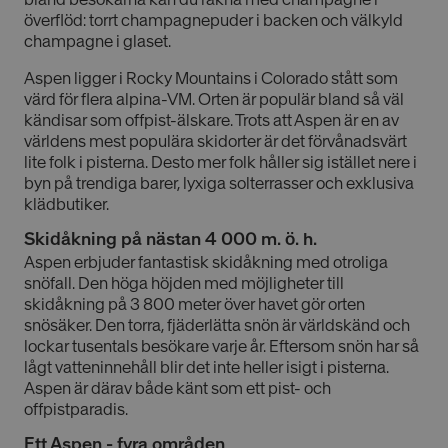
överflöd: torrt champagnepuder i backen och välkyld
champagne i glaset.
Aspen ligger i Rocky Mountains i Colorado stått som
värd för flera alpina-VM. Orten är populär bland så väl
kändisar som offpist-älskare. Trots att Aspen är en av
världens mest populära skidorter är det förvånadsvärt
lite folk i pisterna. Desto mer folk håller sig istället nere i
byn på trendiga barer, lyxiga solterrasser och exklusiva
klädbutiker.
Skidåkning på nästan 4 000 m. ö. h.
Aspen erbjuder fantastisk skidåkning med otroliga
snöfall. Den höga höjden med möjligheter till
skidåkning på 3 800 meter över havet gör orten
snösäker. Den torra, fjäderlätta snön är världskänd och
lockar tusentals besökare varje år. Eftersom snön har så
lågt vatteninnehåll blir det inte heller isigt i pisterna.
Aspen är därav både känt som ett pist- och
offpistparadis.
Ett Aspen - fyra områden