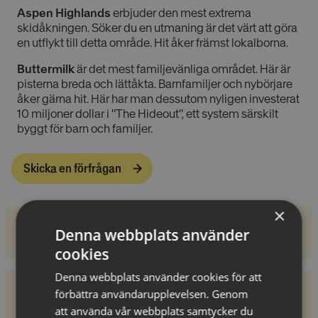
Aspen Highlands
erbjuder den mest extrema
skidåkningen. Söker du en utmaning är det värt att göra
en utflykt till detta område. Hit åker främst lokalborna.
Buttermilk
är det mest familjevänliga området. Här är
pisterna breda och lättåkta. Barnfamiljer och nybörjare
åker gärna hit. Här har man dessutom nyligen investerat
10 miljoner dollar i "The Hideout", ett system särskilt
byggt för barn och familjer.
Skicka en förfrågan
×
STS Alpresor erbjuder resor till Aspen Snowmass
Denna webbplats använder
för grupper om minst 15 personer vid förfrågan.
cookies
Denna webbplats använder cookies för att
Antal liftar
42 st
förbättra användarupplevelsen. Genom
att använda vår webbplats samtycker du
Total pistlängd
509 km