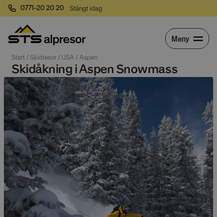
0771-20 20 20
Stängt idag
Meny
Start
 / 
Skidresor
 / 
USA
 / 
Aspen
Skidåkning i Aspen Snowmass