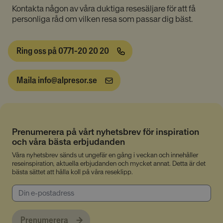
Kontakta någon av våra duktiga resesäljare för att få
personliga råd om vilken resa som passar dig bäst.
Ring oss på 0771-20 20 20
Absolut nödvändiga cookies
Maila info@alpresor.se
Prestandacookies
Riktade cookies
Funktionella cookies
Oklassificerade
Dessa cookies är nödvändiga för att webbplatsen
ska fungera och kan inte stängas av i våra system.
Prenumerera på vårt nyhetsbrev för inspiration
De är vanligtvis bara inställda som svar på åtgärder
som du gjort som utgör en begäran om tjänster, till
och våra bästa erbjudanden
exempel inställning av dina personliga preferenser,
Våra nyhetsbrev sänds ut ungefär en gång i veckan och innehåller
inloggning eller fyllning av formulär. Du kan ställa in
din webbläsare för att blockera eller varna dig om
reseinspiration, aktuella erbjudanden och mycket annat. Detta är det
dessa cookies, men vissa delar av webbplatsen
bästa sättet att hålla koll på våra reseklipp.
fungerar inte då. Dessa cookies lagrar inte någon
personligt identifierbar information.
Namn
Provider
/
Domän
Utgång
__cmpcc
lesmenuires.com
1 år
Prenumerera