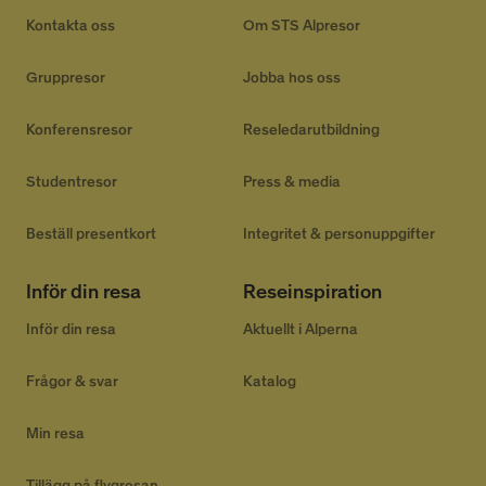
2 dagar
www.alpresor.se
Kontakta oss
Om STS Alpresor
Gruppresor
Jobba hos oss
Konferensresor
Reseledarutbildning
Studentresor
Press & media
li_gc
5
Beställ presentkort
Integritet & personuppgifter
LinkedIn Corporation
månader
.linkedin.com
4 veckor
Inför din resa
Reseinspiration
Inför din resa
Aktuellt i Alperna
Frågor & svar
Katalog
Provider
/
Namn
Utgång
Beskrivning
Domän
Min resa
__Secure-YNID
.youtube.com
5
månader
Tillägg på flygresan
4 veckor