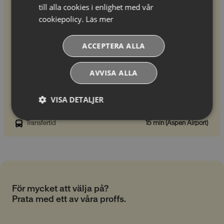
till alla cookies i enlighet med vår
Blå pister
139 st
cookiepolicy.
Läs mer
Röda pister
68 st
ACCEPTERA ALLA
Svarta pister
79 st
Byns höjd
2 473 m
AVVISA ALLA
Högsta åkhöjd
3 813 m
VISA DETALJER
Fallhöjd
1 343 m
Absolut
Prestandacookies
Transfertid
15 min (Aspen Airport)
nödvändiga
cookies
Riktade cookies
Funktionella
cookies
För mycket att välja på?
Prata med ett av våra proffs.
Oklassificerade