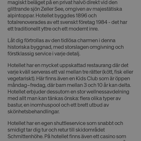
magiskt beläget på en privat halvö direkt vid den
glittrande sjön Zeller See, omgiven av majestätiska
alpintoppar. Hotellet byggdes 1896 och
totalrenoverades av ett svenskt företag 1984 - det har
ett traditionellt yttre och ett modernt inre.
Låt dig förtrollas av den tidlösa charmen i denna
historiska byggnad, med storslagen omgivning och
förstklassig service i varje detalj.
Hotellet har en mycket uppskattad restaurang där det
varje kväll serveras ett val mellan tre rätter (kött, fisk eller
vegetariskt). Här finns även en Kids Club som är öppen
måndag–fredag, där barn mellan 3 och 10 år kan delta.
Hotellet erbjuder dessutom en stor wellnessavdelning
med allt man kan tänkas önska: flera olika typer av
bastur, en inomhuspool och ett brett utbud av
skönhetsbehandlingar.
Hotellet har en egen shuttleservice som snabbt och
smidigt tar dig tur och retur till skidområdet
Schmittenhöhe. På hotellet finns även ett casino som