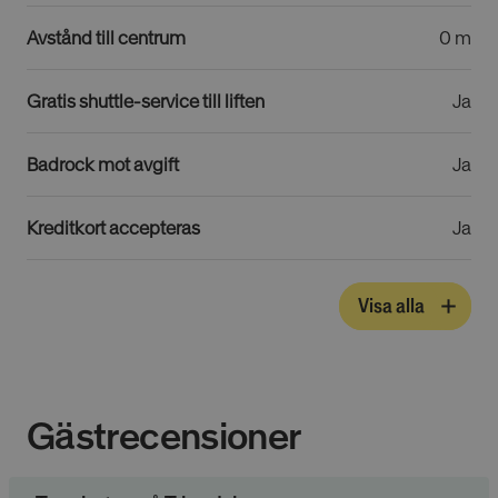
nödvändiga
cookies
Avstånd till centrum
0 m
Gratis shuttle-service till liften
Ja
Riktade cookies
Funktionella
cookies
Badrock mot avgift
Ja
Oklassificerade
Kreditkort accepteras
Ja
Visa alla
Absolut nödvändiga cookies
Prestandacookies
Riktade cookies
Gästrecensioner
Funktionella cookies
Oklassificerade
Dessa cookies är nödvändiga för att webbplatsen
ska fungera och kan inte stängas av i våra system.