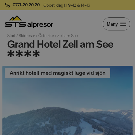
0771-20 20 20
Öppet idag kl 9–12 & 14–16
Meny
Start
 / 
Skidresor
 / 
Österrike
 / 
Zell am See
Grand Hotel Zell am See
Anrikt hotell med magiskt läge vid sjön