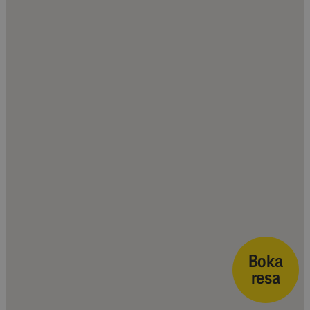
Boka
resa