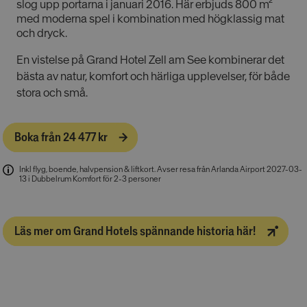
slog upp portarna i januari 2016. Här erbjuds 800 m²
med moderna spel i kombination med högklassig mat
och dryck.
En vistelse på Grand Hotel Zell am See kombinerar det
bästa av natur, komfort och härliga upplevelser, för både
stora och små.
Boka från 24 477 kr
Inkl flyg, boende, halvpension & liftkort
.
Avser resa från Arlanda Airport 2027-03-
13 i Dubbelrum Komfort för 2-3 personer
Läs mer om Grand Hotels spännande historia här!