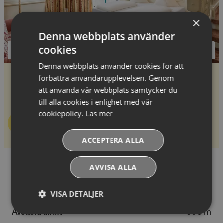
×
Denna webbplats använder
cookies
Denna webbplats använder cookies för att
2
Dubbelrum Superior för 2-3 personer
-
30
m
förbättra användarupplevelsen. Genom
Dubbelrum Superior med extrabädd, bad/dusch och
att använda vår webbplats samtycker du
WC.
till alla cookies i enlighet med vår
cookiepolicy.
Läs mer
Se pris & boka
ACCEPTERA ALLA
AVVISA ALLA
Hotellfaciliteter
VISA DETALJER
Avstånd till lift
600 m
Absolut
Prestandacookies