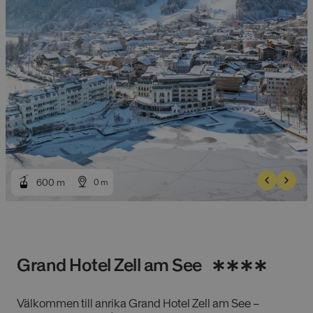
600
600
m
m
0
0
m
m
Grand Hotel Zell am See
Välkommen till anrika Grand Hotel Zell am See –