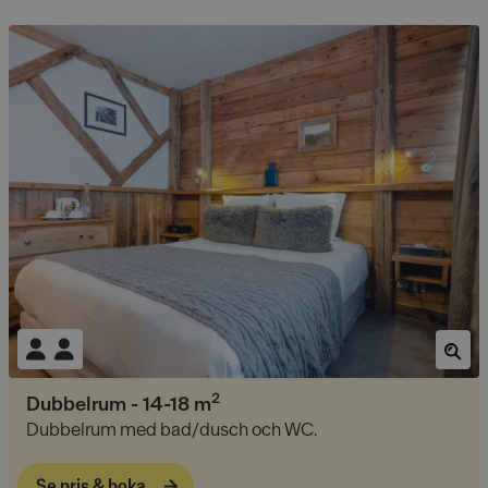
2
Dubbelrum
-
14-18
m
Dubbelrum med bad/dusch och WC.
Se pris & boka