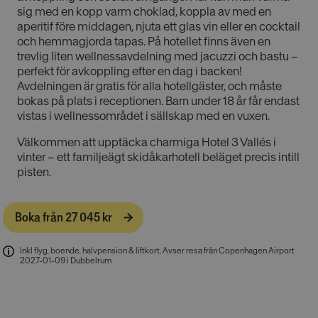
sig med en kopp varm choklad, koppla av med en
aperitif före middagen, njuta ett glas vin eller en cocktail
och hemmagjorda tapas. På hotellet finns även en
trevlig liten wellnessavdelning med jacuzzi och bastu –
perfekt för avkoppling efter en dag i backen!
Avdelningen är gratis för alla hotellgäster, och måste
bokas på plats i receptionen. Barn under 18 år får endast
vistas i wellnessområdet i sällskap med en vuxen.
Välkommen att upptäcka charmiga Hotel 3 Vallés i
vinter – ett familjeägt skidåkarhotell beläget precis intill
pisten.
Boka från 27 045 kr
Inkl flyg, boende, halvpension & liftkort
.
Avser resa från Copenhagen Airport
2027-01-09 i Dubbelrum