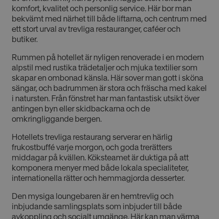
komfort, kvalitet och personlig service. Här bor man
bekvämt med närhet till både liftarna, och centrum med
ett stort urval av trevliga restauranger, caféer och
butiker.
Rummen på hotellet är nyligen renoverade i en modern
alpstil med rustika trädetaljer och mjuka textilier som
skapar en ombonad känsla. Här sover man gott i sköna
sängar, och badrummen är stora och fräscha med kakel
i natursten. Från fönstret har man fantastisk utsikt över
antingen byn eller skidbackarna och de
omkringliggande bergen.
Hotellets trevliga restaurang serverar en härlig
frukostbuffé varje morgon, och goda trerätters
middagar på kvällen. Köksteamet är duktiga på att
komponera menyer med både lokala specialiteter,
internationella rätter och hemmagjorda desserter.
Den mysiga loungebaren är en hemtrevlig och
inbjudande samlingsplats som inbjuder till både
avkoppling och socialt umgänge. Här kan man värma