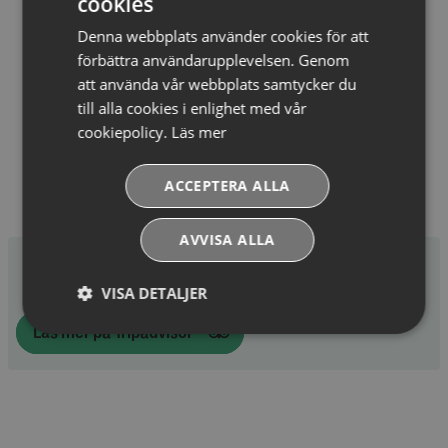
cookies
Spaavdelning för vuxna över 18 år
Ja
Denna webbplats använder cookies för att
förbättra användarupplevelsen. Genom
Visa alla
att använda vår webbplats samtycker du
till alla cookies i enlighet med vår
cookiepolicy.
Läs mer
ACCEPTERA ALLA
Gästrecensioner
AVVISA ALLA
Toppbetyg på Tripadvisor
4.7 av 5 stjärnor baserat på 738 omdömen
VISA DETALJER
Läs mer på Tripadvisor
Absolut
Prestandacookies
nödvändiga
cookies
Riktade cookies
Funktionella