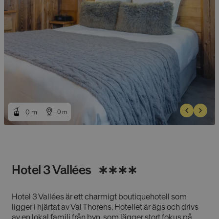
0
0
m
m
0
0
m
m
Hotel 3 Vallées
Hotel 3 Vallées är ett charmigt boutiquehotell som
ligger i hjärtat av Val Thorens. Hotellet är ägs och drivs
av en lokal familj från byn, som lägger stort fokus på