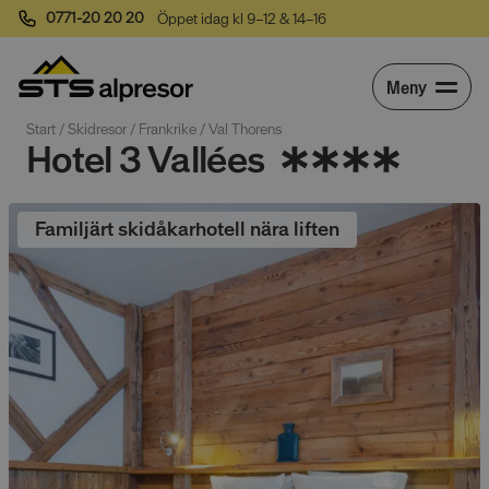
0771-20 20 20
Öppet idag kl 9–12 & 14–16
Meny
Start
 / 
Skidresor
 / 
Frankrike
 / 
Val Thorens
Hotel 3 Vallées
Familjärt skidåkarhotell nära liften